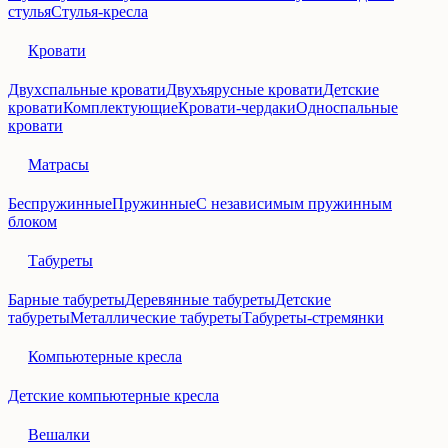
стулья
Стулья-кресла
Кровати
Двухспальные кровати
Двухъярусные кровати
Детские
кровати
Комплектующие
Кровати-чердаки
Односпальные
кровати
Матрасы
Беспружинные
Пружинные
С независимым пружинным
блоком
Табуреты
Барные табуреты
Деревянные табуреты
Детские
табуреты
Металлические табуреты
Табуреты-стремянки
Компьютерные кресла
Детские компьютерные кресла
Вешалки