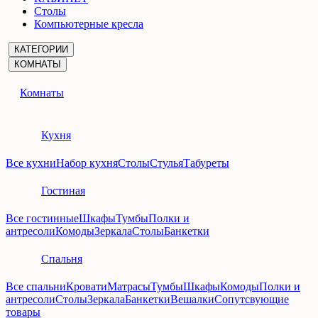
Столы
Компьютерные кресла
КАТЕГОРИИ
КОМНАТЫ
Комнаты
Кухня
Все кухни
Набор кухня
Столы
Стулья
Табуреты
Гостиная
Все гостинные
Шкафы
Тумбы
Полки и
антресоли
Комоды
Зеркала
Столы
Банкетки
Спальня
Все спальни
Кровати
Матрасы
Тумбы
Шкафы
Комоды
Полки и
антресоли
Столы
Зеркала
Банкетки
Вешалки
Сопутсвующие
товары