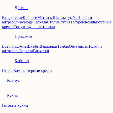
Детская
Все детские
Кровати
Матрасы
Шкафы
Тумбы
Полки и
антресоли
Комоды
Зеркала
Столы
Стулья
Табуреы
Компьютерные
кресла
Сопутствующие товары
Прихожая
Все прихожие
Шкафы
Вешкалки
Тумбы
Обувницы
Полки и
антресоли
Зеркала
Банкетки
Кабинет
Столы
Компьютерные кресла
Корпус
Кухня
Готовые кухни