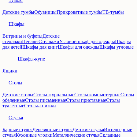
Тумбы
Детские тумбы
Обувницы
Прикроватные тумбы
ТВ-тумбы
Шкафы
Витрины и буфеты
Детские
стеллажи
Пеналы
Стеллажи
Угловой шкаф для одежды
Шкафы
для детей
Шкафы для книг
Шкафы для одежды
Шкафы угловые
Шкафы-купе
Ящики
Столы
Детские столы
Столы журнальные
Столы компьютерные
Столы
обеденные
Столы письменные
Столы приставные
Столы
туалетные
Столы-книжки
Стулья
Барные стулья
Деревянные стулья
Детские стулья
Интерьерные
стулья
Кухонные уголки
Металлические стулья
Складные