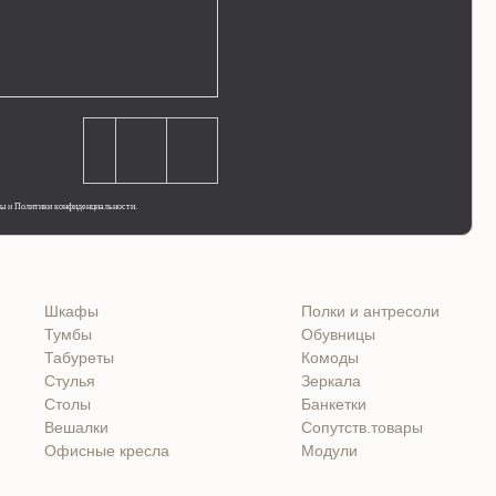
ты
и
Политики конфиденциальности
.
Шкафы
Полки и антресоли
Тумбы
Обувницы
Табуреты
Комоды
Стулья
Зеркала
Столы
Банкетки
Вешалки
Сопутств.товары
Офисные кресла
Модули