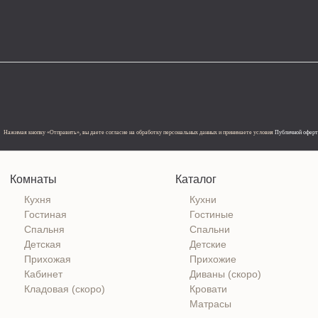
Нажимая кнопку «Отправить», вы даете согласие на обработку персональных данных и принимаете условия
Публичной офер
Комнаты
Каталог
Кухня
Кухни
Гостиная
Гостиные
Спальня
Спальни
Детская
Детские
Прихожая
Прихожие
Кабинет
Диваны (скоро)
Кладовая (скоро)
Кровати
Матрасы