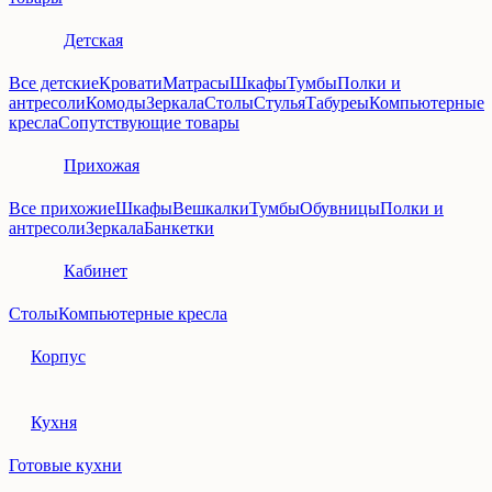
Детская
Все детские
Кровати
Матрасы
Шкафы
Тумбы
Полки и
антресоли
Комоды
Зеркала
Столы
Стулья
Табуреы
Компьютерные
кресла
Сопутствующие товары
Прихожая
Все прихожие
Шкафы
Вешкалки
Тумбы
Обувницы
Полки и
антресоли
Зеркала
Банкетки
Кабинет
Столы
Компьютерные кресла
Корпус
Кухня
Готовые кухни