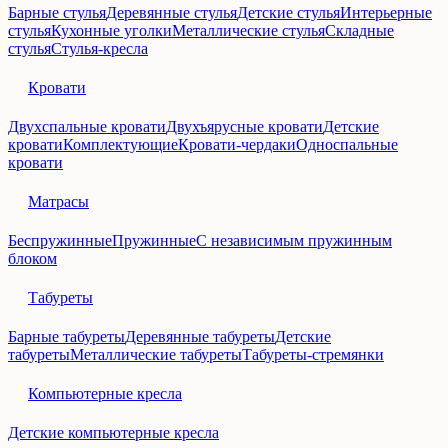
Барные стулья
Деревянные стулья
Детские стулья
Интерьерные
стулья
Кухонные уголки
Металлические стулья
Складные
стулья
Стулья-кресла
Кровати
Двухспальные кровати
Двухъярусные кровати
Детские
кровати
Комплектующие
Кровати-чердаки
Односпальные
кровати
Матрасы
Беспружинные
Пружинные
С независимым пружинным
блоком
Табуреты
Барные табуреты
Деревянные табуреты
Детские
табуреты
Металлические табуреты
Табуреты-стремянки
Компьютерные кресла
Детские компьютерные кресла