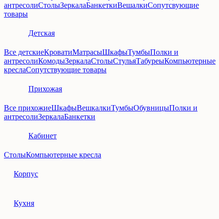
антресоли
Столы
Зеркала
Банкетки
Вешалки
Сопутсвующие
товары
Детская
Все детские
Кровати
Матрасы
Шкафы
Тумбы
Полки и
антресоли
Комоды
Зеркала
Столы
Стулья
Табуреы
Компьютерные
кресла
Сопутствующие товары
Прихожая
Все прихожие
Шкафы
Вешкалки
Тумбы
Обувницы
Полки и
антресоли
Зеркала
Банкетки
Кабинет
Столы
Компьютерные кресла
Корпус
Кухня