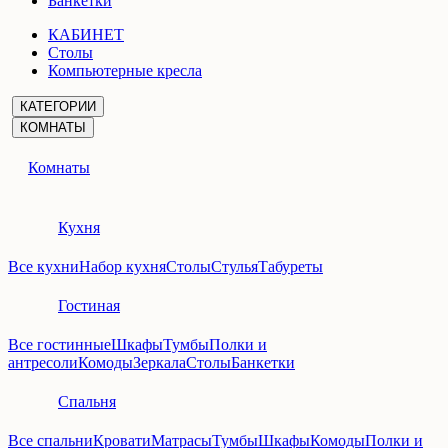
Банкетки
КАБИНЕТ
Столы
Компьютерные кресла
КАТЕГОРИИ
КОМНАТЫ
Комнаты
Кухня
Все кухни
Набор кухня
Столы
Стулья
Табуреты
Гостиная
Все гостинные
Шкафы
Тумбы
Полки и
антресоли
Комоды
Зеркала
Столы
Банкетки
Спальня
Все спальни
Кровати
Матрасы
Тумбы
Шкафы
Комоды
Полки и