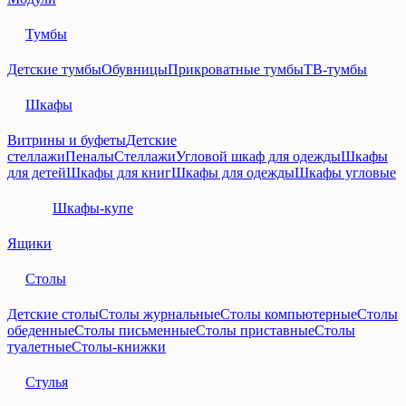
Тумбы
Детские тумбы
Обувницы
Прикроватные тумбы
ТВ-тумбы
Шкафы
Витрины и буфеты
Детские
стеллажи
Пеналы
Стеллажи
Угловой шкаф для одежды
Шкафы
для детей
Шкафы для книг
Шкафы для одежды
Шкафы угловые
Шкафы-купе
Ящики
Столы
Детские столы
Столы журнальные
Столы компьютерные
Столы
обеденные
Столы письменные
Столы приставные
Столы
туалетные
Столы-книжки
Стулья