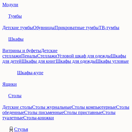
Модули
Тумбы
Детские тумбы
Обувницы
Прикроватные тумбы
ТВ-тумбы
Шкафы
Витрины и буфеты
Детские
стеллажи
Пеналы
Стеллажи
Угловой шкаф для одежды
Шкафы
для детей
Шкафы для книг
Шкафы для одежды
Шкафы угловые
Шкафы-купе
Ящики
Столы
Детские столы
Столы журнальные
Столы компьютерные
Столы
обеденные
Столы письменные
Столы приставные
Столы
туалетные
Столы-книжки
Стулья