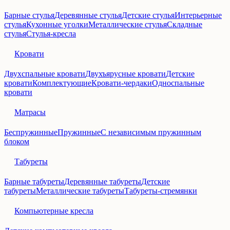
Барные стулья
Деревянные стулья
Детские стулья
Интерьерные
стулья
Кухонные уголки
Металлические стулья
Складные
стулья
Стулья-кресла
Кровати
Двухспальные кровати
Двухъярусные кровати
Детские
кровати
Комплектующие
Кровати-чердаки
Односпальные
кровати
Матрасы
Беспружинные
Пружинные
С независимым пружинным
блоком
Табуреты
Барные табуреты
Деревянные табуреты
Детские
табуреты
Металлические табуреты
Табуреты-стремянки
Компьютерные кресла