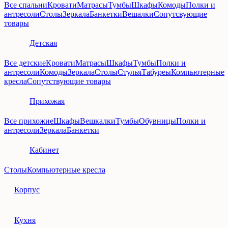
Все спальни
Кровати
Матрасы
Тумбы
Шкафы
Комоды
Полки и
антресоли
Столы
Зеркала
Банкетки
Вешалки
Сопутсвующие
товары
Детская
Все детские
Кровати
Матрасы
Шкафы
Тумбы
Полки и
антресоли
Комоды
Зеркала
Столы
Стулья
Табуреы
Компьютерные
кресла
Сопутствующие товары
Прихожая
Все прихожие
Шкафы
Вешкалки
Тумбы
Обувницы
Полки и
антресоли
Зеркала
Банкетки
Кабинет
Столы
Компьютерные кресла
Корпус
Кухня