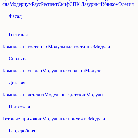
сна
Модериум
Раус
Респект
Скиф
СПК Лазурный
Уником
Элегия
Фасад
Гостиная
Комплекты гостиных
Модульные гостиные
Модули
Спальня
Комплекты спален
Модульные спальни
Модули
Детская
Комплекты детских
Модульные детские
Модули
Прихожая
Готовые прихожие
Модульные прихожие
Модули
Гардеробная