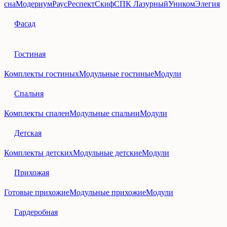
сна
Модериум
Раус
Респект
Скиф
СПК Лазурный
Уником
Элегия
Фасад
Гостиная
Комплекты гостиных
Модульные гостиные
Модули
Спальня
Комплекты спален
Модульные спальни
Модули
Детская
Комплекты детских
Модульные детские
Модули
Прихожая
Готовые прихожие
Модульные прихожие
Модули
Гардеробная