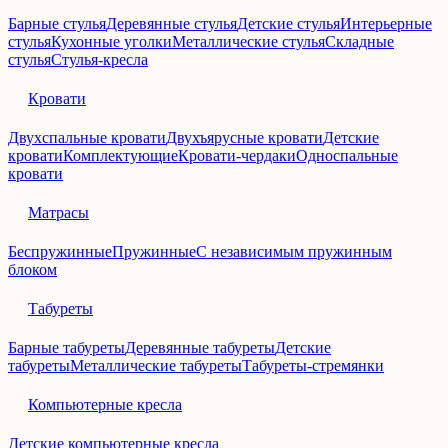
Барные стулья
Деревянные стулья
Детские стулья
Интерьерные
стулья
Кухонные уголки
Металлические стулья
Складные
стулья
Стулья-кресла
Кровати
Двухспальные кровати
Двухъярусные кровати
Детские
кровати
Комплектующие
Кровати-чердаки
Односпальные
кровати
Матрасы
Беспружинные
Пружинные
С независимым пружинным
блоком
Табуреты
Барные табуреты
Деревянные табуреты
Детские
табуреты
Металлические табуреты
Табуреты-стремянки
Компьютерные кресла
Детские компьютерные кресла