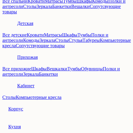
Все спальни
Кровати
Матрасы
Тумбы
Шкафы
Комоды
Полки и
антресоли
Столы
Зеркала
Банкетки
Вешалки
Сопутсвующие
товары
Детская
Все детские
Кровати
Матрасы
Шкафы
Тумбы
Полки и
антресоли
Комоды
Зеркала
Столы
Стулья
Табуреы
Компьютерные
кресла
Сопутствующие товары
Прихожая
Все прихожие
Шкафы
Вешкалки
Тумбы
Обувницы
Полки и
антресоли
Зеркала
Банкетки
Кабинет
Столы
Компьютерные кресла
Корпус
Кухня