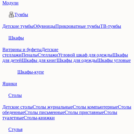
Модули
Тумбы
Детские тумбы
Обувницы
Прикроватные тумбы
ТВ-тумбы
Шкафы
Витрины и буфеты
Детские
стеллажи
Пеналы
Стеллажи
Угловой шкаф для одежды
Шкафы
для детей
Шкафы для книг
Шкафы для одежды
Шкафы угловые
Шкафы-купе
Ящики
Столы
Детские столы
Столы журнальные
Столы компьютерные
Столы
обеденные
Столы письменные
Столы приставные
Столы
туалетные
Столы-книжки
Стулья