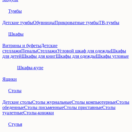
Тумбы
Детские тумбы
Обувницы
Прикроватные тумбы
ТВ-тумбы
Шкафы
Витрины и буфеты
Детские
стеллажи
Пеналы
Стеллажи
Угловой шкаф для одежды
Шкафы
для детей
Шкафы для книг
Шкафы для одежды
Шкафы угловые
Шкафы-купе
Ящики
Столы
Детские столы
Столы журнальные
Столы компьютерные
Столы
обеденные
Столы письменные
Столы приставные
Столы
туалетные
Столы-книжки
Стулья