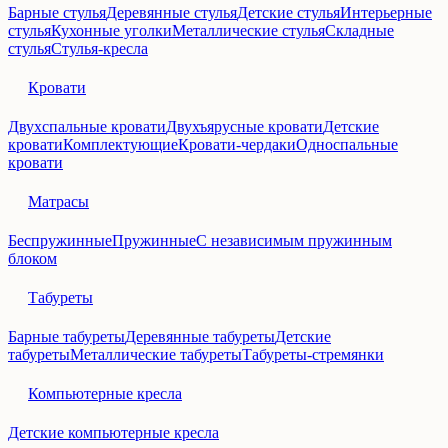
Барные стулья
Деревянные стулья
Детские стулья
Интерьерные
стулья
Кухонные уголки
Металлические стулья
Складные
стулья
Стулья-кресла
Кровати
Двухспальные кровати
Двухъярусные кровати
Детские
кровати
Комплектующие
Кровати-чердаки
Односпальные
кровати
Матрасы
Беспружинные
Пружинные
С независимым пружинным
блоком
Табуреты
Барные табуреты
Деревянные табуреты
Детские
табуреты
Металлические табуреты
Табуреты-стремянки
Компьютерные кресла
Детские компьютерные кресла