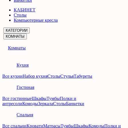
Банкетки
КАБИНЕТ
Столы
Компьютерные кресла
КАТЕГОРИИ
КОМНАТЫ
Комнаты
Кухня
Все кухни
Набор кухня
Столы
Стулья
Табуреты
Гостиная
Все гостинные
Шкафы
Тумбы
Полки и
антресоли
Комоды
Зеркала
Столы
Банкетки
Спальня
Все спальни
Кровати
Матрасы
Тумбы
Шкафы
Комоды
Полки и