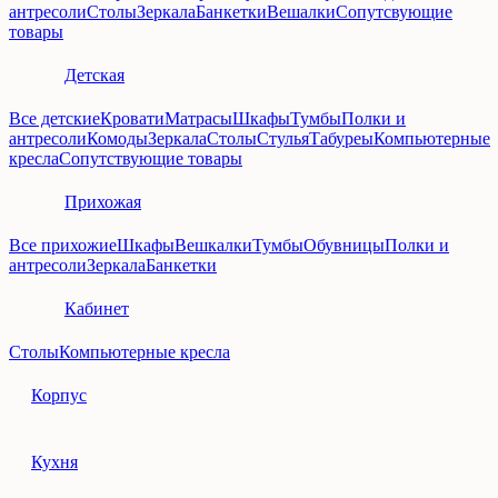
антресоли
Столы
Зеркала
Банкетки
Вешалки
Сопутсвующие
товары
Детская
Все детские
Кровати
Матрасы
Шкафы
Тумбы
Полки и
антресоли
Комоды
Зеркала
Столы
Стулья
Табуреы
Компьютерные
кресла
Сопутствующие товары
Прихожая
Все прихожие
Шкафы
Вешкалки
Тумбы
Обувницы
Полки и
антресоли
Зеркала
Банкетки
Кабинет
Столы
Компьютерные кресла
Корпус
Кухня