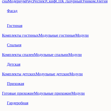
сна
Модериум
Раус
Респект
Скиф
СПК Лазурный
Уником
Элегия
Фасад
Гостиная
Комплекты гостиных
Модульные гостиные
Модули
Спальня
Комплекты спален
Модульные спальни
Модули
Детская
Комплекты детских
Модульные детские
Модули
Прихожая
Готовые прихожие
Модульные прихожие
Модули
Гардеробная