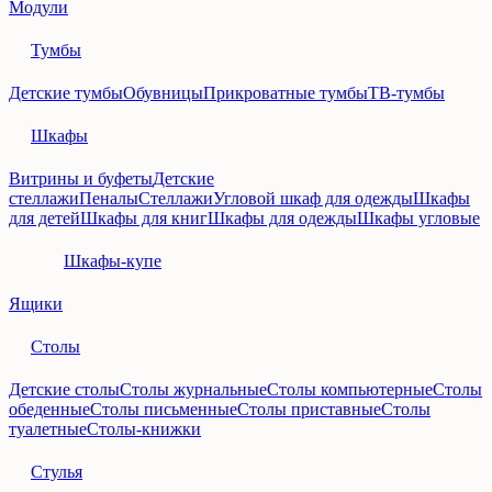
Модули
Тумбы
Детские тумбы
Обувницы
Прикроватные тумбы
ТВ-тумбы
Шкафы
Витрины и буфеты
Детские
стеллажи
Пеналы
Стеллажи
Угловой шкаф для одежды
Шкафы
для детей
Шкафы для книг
Шкафы для одежды
Шкафы угловые
Шкафы-купе
Ящики
Столы
Детские столы
Столы журнальные
Столы компьютерные
Столы
обеденные
Столы письменные
Столы приставные
Столы
туалетные
Столы-книжки
Стулья