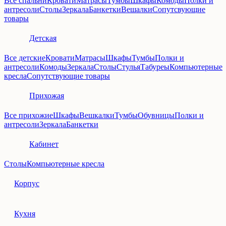
Все спальни
Кровати
Матрасы
Тумбы
Шкафы
Комоды
Полки и
антресоли
Столы
Зеркала
Банкетки
Вешалки
Сопутсвующие
товары
Детская
Все детские
Кровати
Матрасы
Шкафы
Тумбы
Полки и
антресоли
Комоды
Зеркала
Столы
Стулья
Табуреы
Компьютерные
кресла
Сопутствующие товары
Прихожая
Все прихожие
Шкафы
Вешкалки
Тумбы
Обувницы
Полки и
антресоли
Зеркала
Банкетки
Кабинет
Столы
Компьютерные кресла
Корпус
Кухня