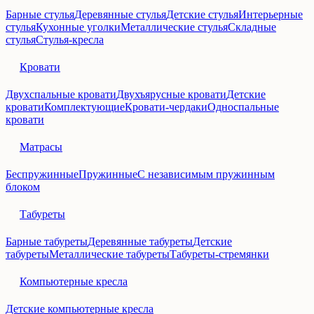
Барные стулья
Деревянные стулья
Детские стулья
Интерьерные
стулья
Кухонные уголки
Металлические стулья
Складные
стулья
Стулья-кресла
Кровати
Двухспальные кровати
Двухъярусные кровати
Детские
кровати
Комплектующие
Кровати-чердаки
Односпальные
кровати
Матрасы
Беспружинные
Пружинные
С независимым пружинным
блоком
Табуреты
Барные табуреты
Деревянные табуреты
Детские
табуреты
Металлические табуреты
Табуреты-стремянки
Компьютерные кресла
Детские компьютерные кресла