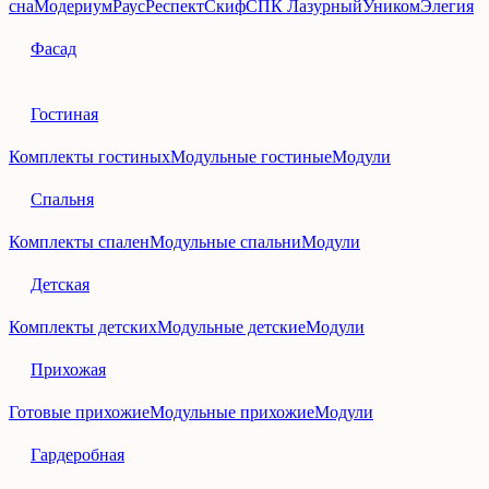
сна
Модериум
Раус
Респект
Скиф
СПК Лазурный
Уником
Элегия
Фасад
Гостиная
Комплекты гостиных
Модульные гостиные
Модули
Спальня
Комплекты спален
Модульные спальни
Модули
Детская
Комплекты детских
Модульные детские
Модули
Прихожая
Готовые прихожие
Модульные прихожие
Модули
Гардеробная