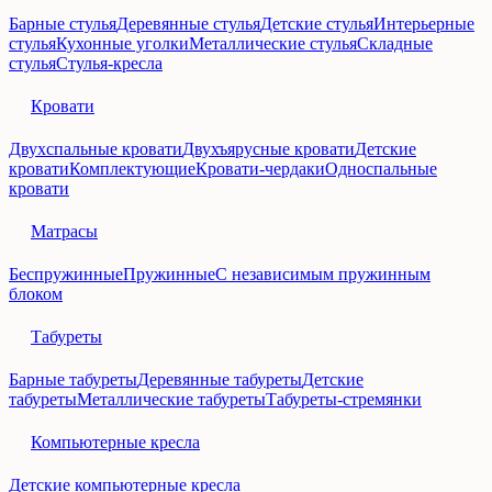
Барные стулья
Деревянные стулья
Детские стулья
Интерьерные
стулья
Кухонные уголки
Металлические стулья
Складные
стулья
Стулья-кресла
Кровати
Двухспальные кровати
Двухъярусные кровати
Детские
кровати
Комплектующие
Кровати-чердаки
Односпальные
кровати
Матрасы
Беспружинные
Пружинные
С независимым пружинным
блоком
Табуреты
Барные табуреты
Деревянные табуреты
Детские
табуреты
Металлические табуреты
Табуреты-стремянки
Компьютерные кресла
Детские компьютерные кресла