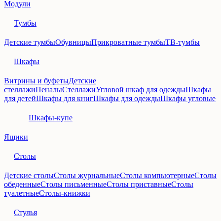
Модули
Тумбы
Детские тумбы
Обувницы
Прикроватные тумбы
ТВ-тумбы
Шкафы
Витрины и буфеты
Детские
стеллажи
Пеналы
Стеллажи
Угловой шкаф для одежды
Шкафы
для детей
Шкафы для книг
Шкафы для одежды
Шкафы угловые
Шкафы-купе
Ящики
Столы
Детские столы
Столы журнальные
Столы компьютерные
Столы
обеденные
Столы письменные
Столы приставные
Столы
туалетные
Столы-книжки
Стулья