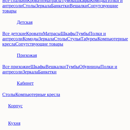
Все спальни
Кровати
Матрасы
Тумбы
Шкафы
Комоды
Полки и
антресоли
Столы
Зеркала
Банкетки
Вешалки
Сопутсвующие
товары
Детская
Все детские
Кровати
Матрасы
Шкафы
Тумбы
Полки и
антресоли
Комоды
Зеркала
Столы
Стулья
Табуреы
Компьютерные
кресла
Сопутствующие товары
Прихожая
Все прихожие
Шкафы
Вешкалки
Тумбы
Обувницы
Полки и
антресоли
Зеркала
Банкетки
Кабинет
Столы
Компьютерные кресла
Корпус
Кухня