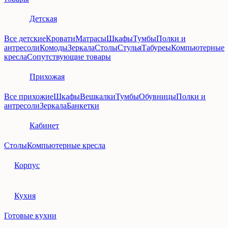
Детская
Все детские
Кровати
Матрасы
Шкафы
Тумбы
Полки и
антресоли
Комоды
Зеркала
Столы
Стулья
Табуреы
Компьютерные
кресла
Сопутствующие товары
Прихожая
Все прихожие
Шкафы
Вешкалки
Тумбы
Обувницы
Полки и
антресоли
Зеркала
Банкетки
Кабинет
Столы
Компьютерные кресла
Корпус
Кухня
Готовые кухни