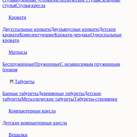
стулья
Стулья-кресла
Кровати
Двухспальные кровати
Двухъярусные кровати
Детские
кровати
Комплектующие
Кровати-чердаки
Односпальные
кровати
Матрасы
Беспружинные
Пружинные
С независимым пружинным
блоком
Табуреты
Барные табуреты
Деревянные табуреты
Детские
табуреты
Металлические табуреты
Табуреты-стремянки
Компьютерные кресла
Детские компьютерные кресла
Вешалки