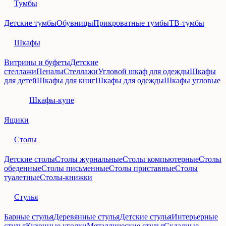
Тумбы
Детские тумбы
Обувницы
Прикроватные тумбы
ТВ-тумбы
Шкафы
Витрины и буфеты
Детские
стеллажи
Пеналы
Стеллажи
Угловой шкаф для одежды
Шкафы
для детей
Шкафы для книг
Шкафы для одежды
Шкафы угловые
Шкафы-купе
Ящики
Столы
Детские столы
Столы журнальные
Столы компьютерные
Столы
обеденные
Столы письменные
Столы приставные
Столы
туалетные
Столы-книжки
Стулья
Барные стулья
Деревянные стулья
Детские стулья
Интерьерные
стулья
Кухонные уголки
Металлические стулья
Складные