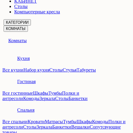
КАБИНЕТ
Столы
Компьютерные кресла
КАТЕГОРИИ
КОМНАТЫ
Комнаты
Кухня
Все кухни
Набор кухня
Столы
Стулья
Табуреты
Гостиная
Все гостинные
Шкафы
Тумбы
Полки и
антресоли
Комоды
Зеркала
Столы
Банкетки
Спальня
Все спальни
Кровати
Матрасы
Тумбы
Шкафы
Комоды
Полки и
антресоли
Столы
Зеркала
Банкетки
Вешалки
Сопутсвующие
товары