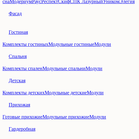
сна
Модериум
Раус
Респект
Скиф
СПК Лазурный
Уником
Элегия
Фасад
Гостиная
Комплекты гостиных
Модульные гостиные
Модули
Спальня
Комплекты спален
Модульные спальни
Модули
Детская
Комплекты детских
Модульные детские
Модули
Прихожая
Готовые прихожие
Модульные прихожие
Модули
Гардеробная