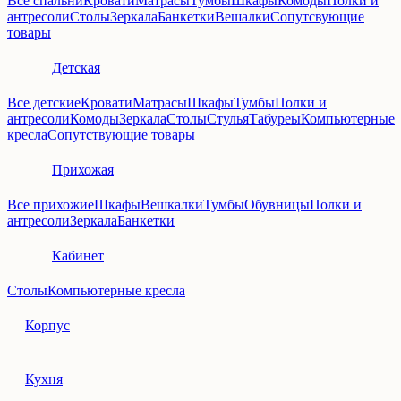
Все спальни
Кровати
Матрасы
Тумбы
Шкафы
Комоды
Полки и
антресоли
Столы
Зеркала
Банкетки
Вешалки
Сопутсвующие
товары
Детская
Все детские
Кровати
Матрасы
Шкафы
Тумбы
Полки и
антресоли
Комоды
Зеркала
Столы
Стулья
Табуреы
Компьютерные
кресла
Сопутствующие товары
Прихожая
Все прихожие
Шкафы
Вешкалки
Тумбы
Обувницы
Полки и
антресоли
Зеркала
Банкетки
Кабинет
Столы
Компьютерные кресла
Корпус
Кухня