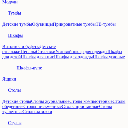
Модули
Тумбы
Детские тумбы
Обувницы
Прикроватные тумбы
ТВ-тумбы
Шкафы
Витрины и буфеты
Детские
стеллажи
Пеналы
Стеллажи
Угловой шкаф для одежды
Шкафы
для детей
Шкафы для книг
Шкафы для одежды
Шкафы угловые
Шкафы-купе
Ящики
Столы
Детские столы
Столы журнальные
Столы компьютерные
Столы
обеденные
Столы письменные
Столы приставные
Столы
туалетные
Столы-книжки
Стулья