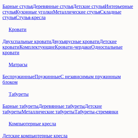
Барные стулья
Деревянные стулья
Детские стулья
Интерьерные
стулья
Кухонные уголки
Металлические стулья
Складные
стулья
Стулья-кресла
Кровати
Двухспальные кровати
Двухъярусные кровати
Детские
кровати
Комплектующие
Кровати-чердаки
Односпальные
кровати
Матрасы
Беспружинные
Пружинные
С независимым пружинным
блоком
Табуреты
Барные табуреты
Деревянные табуреты
Детские
табуреты
Металлические табуреты
Табуреты-стремянки
Компьютерные кресла
Детские компьютерные кресла