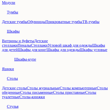
Модули
Тумбы
Детские тумбы
Обувницы
Прикроватные тумбы
ТВ-тумбы
Шкафы
Витрины и буфеты
Детские
стеллажи
Пеналы
Стеллажи
Угловой шкаф для одежды
Шкафы
для детей
Шкафы для книг
Шкафы для одежды
Шкафы угловые
Шкафы-купе
Ящики
Столы
Детские столы
Столы журнальные
Столы компьютерные
Столы
обеденные
Столы письменные
Столы приставные
Столы
туалетные
Столы-книжки
Стулья