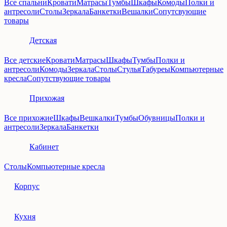
Все спальни
Кровати
Матрасы
Тумбы
Шкафы
Комоды
Полки и
антресоли
Столы
Зеркала
Банкетки
Вешалки
Сопутсвующие
товары
Детская
Все детские
Кровати
Матрасы
Шкафы
Тумбы
Полки и
антресоли
Комоды
Зеркала
Столы
Стулья
Табуреы
Компьютерные
кресла
Сопутствующие товары
Прихожая
Все прихожие
Шкафы
Вешкалки
Тумбы
Обувницы
Полки и
антресоли
Зеркала
Банкетки
Кабинет
Столы
Компьютерные кресла
Корпус
Кухня