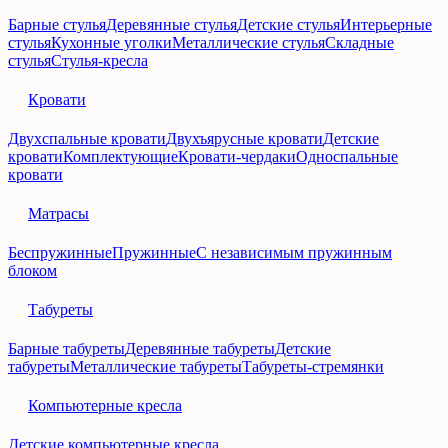
Барные стулья
Деревянные стулья
Детские стулья
Интерьерные
стулья
Кухонные уголки
Металлические стулья
Складные
стулья
Стулья-кресла
Кровати
Двухспальные кровати
Двухъярусные кровати
Детские
кровати
Комплектующие
Кровати-чердаки
Односпальные
кровати
Матрасы
Беспружинные
Пружинные
С независимым пружинным
блоком
Табуреты
Барные табуреты
Деревянные табуреты
Детские
табуреты
Металлические табуреты
Табуреты-стремянки
Компьютерные кресла
Детские компьютерные кресла