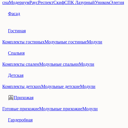
сна
Модериум
Раус
Респект
Скиф
СПК Лазурный
Уником
Элегия
Фасад
Гостиная
Комплекты гостиных
Модульные гостиные
Модули
Спальня
Комплекты спален
Модульные спальни
Модули
Детская
Комплекты детских
Модульные детские
Модули
Прихожая
Готовые прихожие
Модульные прихожие
Модули
Гардеробная