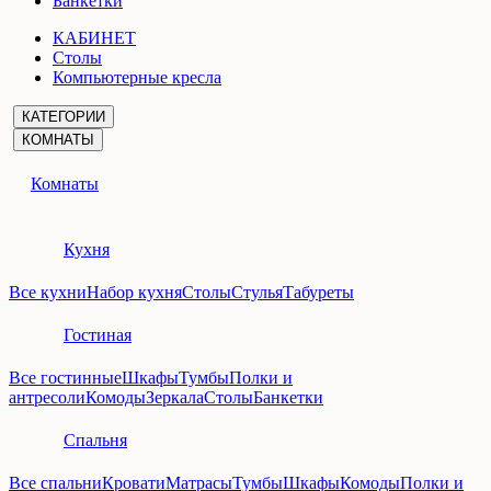
Банкетки
КАБИНЕТ
Столы
Компьютерные кресла
КАТЕГОРИИ
КОМНАТЫ
Комнаты
Кухня
Все кухни
Набор кухня
Столы
Стулья
Табуреты
Гостиная
Все гостинные
Шкафы
Тумбы
Полки и
антресоли
Комоды
Зеркала
Столы
Банкетки
Спальня
Все спальни
Кровати
Матрасы
Тумбы
Шкафы
Комоды
Полки и