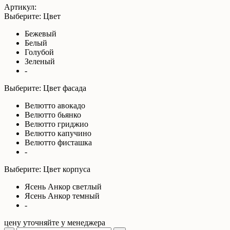
Артикул:
Выберите: Цвет
Бежевый
Белый
Голубой
Зеленый
-
Выберите: Цвет фасада
Велютто авокадо
Велютто бьянко
Велютто гриджио
Велютто капучино
Велютто фисташка
-
Выберите: Цвет корпуса
Ясень Анкор светлый
Ясень Анкор темный
-
цену уточняйте у менеджера