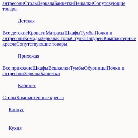
антресоли
Столы
Зеркала
Банкетки
Вешалки
Сопутсвующие
товары
Детская
Все детские
Кровати
Матрасы
Шкафы
Тумбы
Полки и
антресоли
Комоды
Зеркала
Столы
Стулья
Табуреы
Компьютерные
кресла
Сопутствующие товары
Прихожая
Все прихожие
Шкафы
Вешкалки
Тумбы
Обувницы
Полки и
антресоли
Зеркала
Банкетки
Кабинет
Столы
Компьютерные кресла
Корпус
Кухня