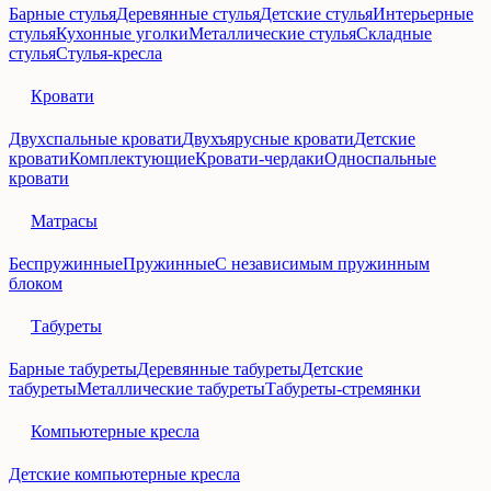
Барные стулья
Деревянные стулья
Детские стулья
Интерьерные
стулья
Кухонные уголки
Металлические стулья
Складные
стулья
Стулья-кресла
Кровати
Двухспальные кровати
Двухъярусные кровати
Детские
кровати
Комплектующие
Кровати-чердаки
Односпальные
кровати
Матрасы
Беспружинные
Пружинные
С независимым пружинным
блоком
Табуреты
Барные табуреты
Деревянные табуреты
Детские
табуреты
Металлические табуреты
Табуреты-стремянки
Компьютерные кресла
Детские компьютерные кресла