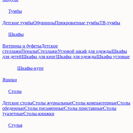
Тумбы
Детские тумбы
Обувницы
Прикроватные тумбы
ТВ-тумбы
Шкафы
Витрины и буфеты
Детские
стеллажи
Пеналы
Стеллажи
Угловой шкаф для одежды
Шкафы
для детей
Шкафы для книг
Шкафы для одежды
Шкафы угловые
Шкафы-купе
Ящики
Столы
Детские столы
Столы журнальные
Столы компьютерные
Столы
обеденные
Столы письменные
Столы приставные
Столы
туалетные
Столы-книжки
Стулья