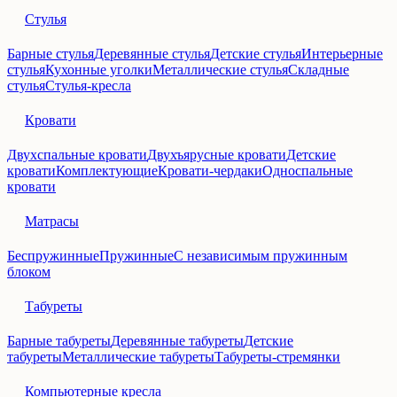
Стулья
Барные стулья
Деревянные стулья
Детские стулья
Интерьерные
стулья
Кухонные уголки
Металлические стулья
Складные
стулья
Стулья-кресла
Кровати
Двухспальные кровати
Двухъярусные кровати
Детские
кровати
Комплектующие
Кровати-чердаки
Односпальные
кровати
Матрасы
Беспружинные
Пружинные
С независимым пружинным
блоком
Табуреты
Барные табуреты
Деревянные табуреты
Детские
табуреты
Металлические табуреты
Табуреты-стремянки
Компьютерные кресла