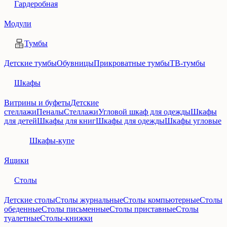
Гардеробная
Модули
Тумбы
Детские тумбы
Обувницы
Прикроватные тумбы
ТВ-тумбы
Шкафы
Витрины и буфеты
Детские
стеллажи
Пеналы
Стеллажи
Угловой шкаф для одежды
Шкафы
для детей
Шкафы для книг
Шкафы для одежды
Шкафы угловые
Шкафы-купе
Ящики
Столы
Детские столы
Столы журнальные
Столы компьютерные
Столы
обеденные
Столы письменные
Столы приставные
Столы
туалетные
Столы-книжки