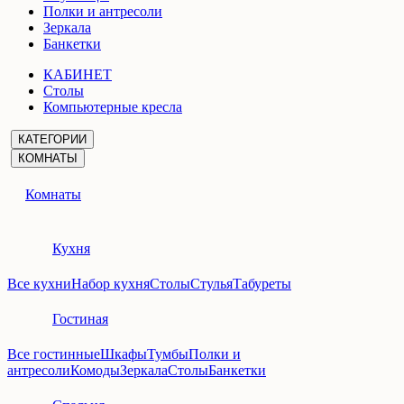
Полки и антресоли
Зеркала
Банкетки
КАБИНЕТ
Столы
Компьютерные кресла
КАТЕГОРИИ
КОМНАТЫ
Комнаты
Кухня
Все кухни
Набор кухня
Столы
Стулья
Табуреты
Гостиная
Все гостинные
Шкафы
Тумбы
Полки и
антресоли
Комоды
Зеркала
Столы
Банкетки