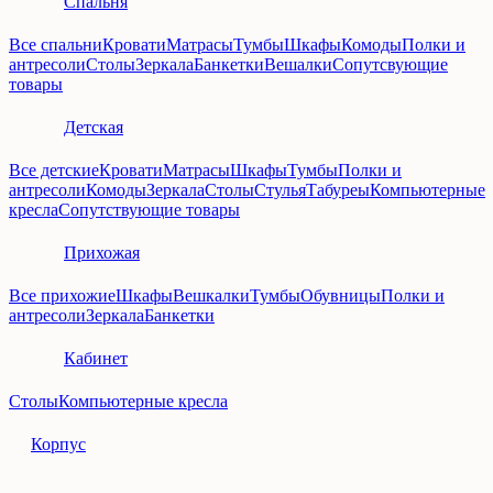
Спальня
Все спальни
Кровати
Матрасы
Тумбы
Шкафы
Комоды
Полки и
антресоли
Столы
Зеркала
Банкетки
Вешалки
Сопутсвующие
товары
Детская
Все детские
Кровати
Матрасы
Шкафы
Тумбы
Полки и
антресоли
Комоды
Зеркала
Столы
Стулья
Табуреы
Компьютерные
кресла
Сопутствующие товары
Прихожая
Все прихожие
Шкафы
Вешкалки
Тумбы
Обувницы
Полки и
антресоли
Зеркала
Банкетки
Кабинет
Столы
Компьютерные кресла
Корпус