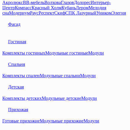
Акролюкс
ВВ‑мебель
Волхова
Глазов
Долорес
Интерьер-
Центр
Компасс
Красный Холм
Кубань
Лером
Мелодия
сна
Модериум
Раус
Респект
Скиф
СПК Лазурный
Уником
Элегия
Фасад
Гостиная
Комплекты гостиных
Модульные гостиные
Модули
Спальня
Комплекты спален
Модульные спальни
Модули
Детская
Комплекты детских
Модульные детские
Модули
Прихожая
Готовые прихожие
Модульные прихожие
Модули