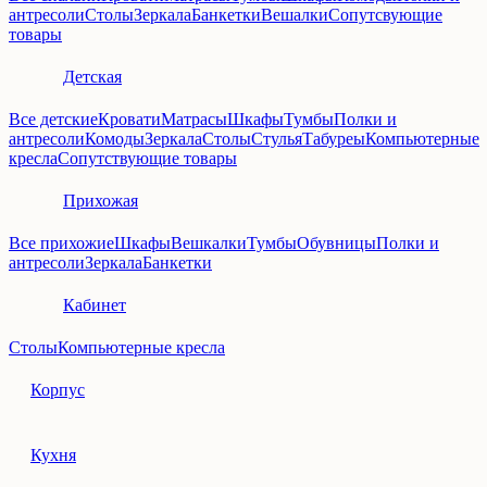
антресоли
Столы
Зеркала
Банкетки
Вешалки
Сопутсвующие
товары
Детская
Все детские
Кровати
Матрасы
Шкафы
Тумбы
Полки и
антресоли
Комоды
Зеркала
Столы
Стулья
Табуреы
Компьютерные
кресла
Сопутствующие товары
Прихожая
Все прихожие
Шкафы
Вешкалки
Тумбы
Обувницы
Полки и
антресоли
Зеркала
Банкетки
Кабинет
Столы
Компьютерные кресла
Корпус
Кухня