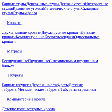
Барные стулья
Деревянные стулья
Детские стулья
Интерьерные
стулья
Кухонные уголки
Металлические стулья
Складные
стулья
Стулья-кресла
Кровати
Двухспальные кровати
Двухъярусные кровати
Детские
кровати
Комплектующие
Кровати-чердаки
Односпальные
кровати
Матрасы
Беспружинные
Пружинные
С независимым пружинным
блоком
Табуреты
Барные табуреты
Деревянные табуреты
Детские
табуреты
Металлические табуреты
Табуреты-стремянки
Компьютерные кресла
Детские компьютерные кресла