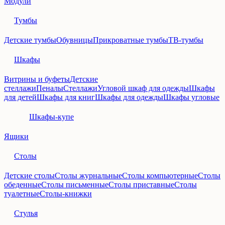
Модули
Тумбы
Детские тумбы
Обувницы
Прикроватные тумбы
ТВ-тумбы
Шкафы
Витрины и буфеты
Детские
стеллажи
Пеналы
Стеллажи
Угловой шкаф для одежды
Шкафы
для детей
Шкафы для книг
Шкафы для одежды
Шкафы угловые
Шкафы-купе
Ящики
Столы
Детские столы
Столы журнальные
Столы компьютерные
Столы
обеденные
Столы письменные
Столы приставные
Столы
туалетные
Столы-книжки
Стулья