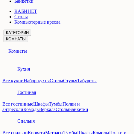
Банкетки
КАБИНЕТ
Столы
Компьютерные кресла
КАТЕГОРИИ
КОМНАТЫ
Комнаты
Кухня
Все кухни
Набор кухня
Столы
Стулья
Табуреты
Гостиная
Все гостинные
Шкафы
Тумбы
Полки и
антресоли
Комоды
Зеркала
Столы
Банкетки
Спальня
Все спальни
Кровати
Матрасы
Тумбы
Шкафы
Комоды
Полки и