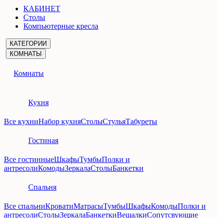
КАБИНЕТ
Столы
Компьютерные кресла
КАТЕГОРИИ
КОМНАТЫ
Комнаты
Кухня
Все кухни
Набор кухня
Столы
Стулья
Табуреты
Гостиная
Все гостинные
Шкафы
Тумбы
Полки и
антресоли
Комоды
Зеркала
Столы
Банкетки
Спальня
Все спальни
Кровати
Матрасы
Тумбы
Шкафы
Комоды
Полки и
антресоли
Столы
Зеркала
Банкетки
Вешалки
Сопутсвующие