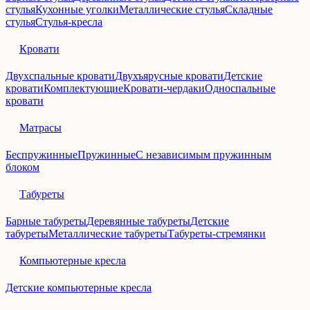
стулья
Кухонные уголки
Металлические стулья
Складные
стулья
Стулья-кресла
Кровати
Двухспальные кровати
Двухъярусные кровати
Детские
кровати
Комплектующие
Кровати-чердаки
Односпальные
кровати
Матрасы
Беспружинные
Пружинные
С независимым пружинным
блоком
Табуреты
Барные табуреты
Деревянные табуреты
Детские
табуреты
Металлические табуреты
Табуреты-стремянки
Компьютерные кресла
Детские компьютерные кресла