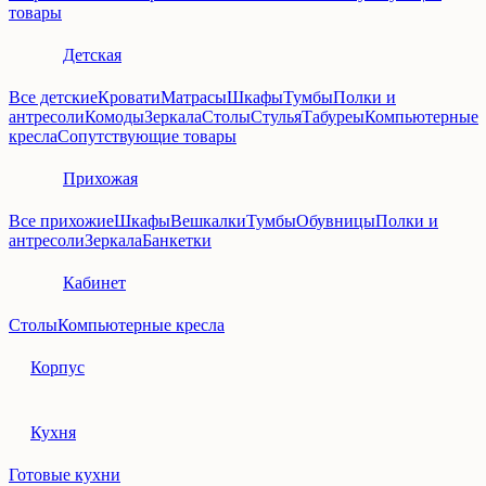
товары
Детская
Все детские
Кровати
Матрасы
Шкафы
Тумбы
Полки и
антресоли
Комоды
Зеркала
Столы
Стулья
Табуреы
Компьютерные
кресла
Сопутствующие товары
Прихожая
Все прихожие
Шкафы
Вешкалки
Тумбы
Обувницы
Полки и
антресоли
Зеркала
Банкетки
Кабинет
Столы
Компьютерные кресла
Корпус
Кухня
Готовые кухни