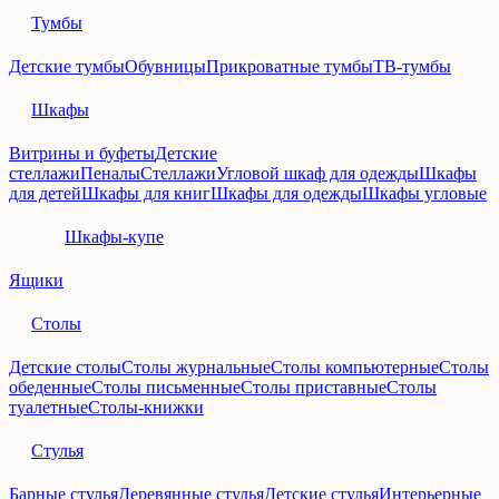
Тумбы
Детские тумбы
Обувницы
Прикроватные тумбы
ТВ-тумбы
Шкафы
Витрины и буфеты
Детские
стеллажи
Пеналы
Стеллажи
Угловой шкаф для одежды
Шкафы
для детей
Шкафы для книг
Шкафы для одежды
Шкафы угловые
Шкафы-купе
Ящики
Столы
Детские столы
Столы журнальные
Столы компьютерные
Столы
обеденные
Столы письменные
Столы приставные
Столы
туалетные
Столы-книжки
Стулья
Барные стулья
Деревянные стулья
Детские стулья
Интерьерные