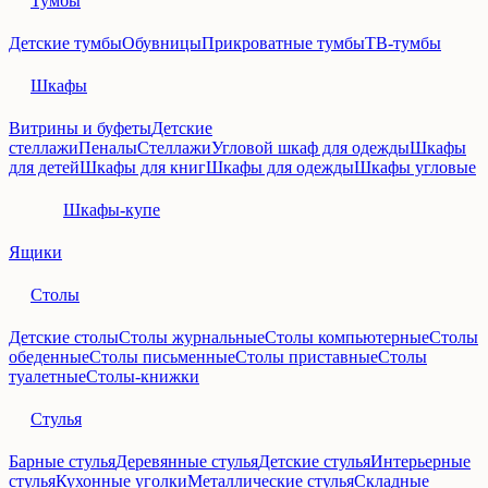
Тумбы
Детские тумбы
Обувницы
Прикроватные тумбы
ТВ-тумбы
Шкафы
Витрины и буфеты
Детские
стеллажи
Пеналы
Стеллажи
Угловой шкаф для одежды
Шкафы
для детей
Шкафы для книг
Шкафы для одежды
Шкафы угловые
Шкафы-купе
Ящики
Столы
Детские столы
Столы журнальные
Столы компьютерные
Столы
обеденные
Столы письменные
Столы приставные
Столы
туалетные
Столы-книжки
Стулья
Барные стулья
Деревянные стулья
Детские стулья
Интерьерные
стулья
Кухонные уголки
Металлические стулья
Складные