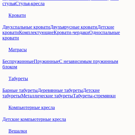
стулья
Стулья-кресла
Кровати
Двухспальные кровати
Двухъярусные кровати
Детские
кровати
Комплектующие
Кровати-чердаки
Односпальные
кровати
Матрасы
Беспружинные
Пружинные
С независимым пружинным
блоком
Табуреты
Барные табуреты
Деревянные табуреты
Детские
табуреты
Металлические табуреты
Табуреты-стремянки
Компьютерные кресла
Детские компьютерные кресла
Вешалки