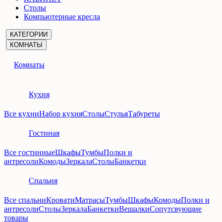
Столы
Компьютерные кресла
КАТЕГОРИИ
КОМНАТЫ
Комнаты
Кухня
Все кухни
Набор кухня
Столы
Стулья
Табуреты
Гостиная
Все гостинные
Шкафы
Тумбы
Полки и
антресоли
Комоды
Зеркала
Столы
Банкетки
Спальня
Все спальни
Кровати
Матрасы
Тумбы
Шкафы
Комоды
Полки и
антресоли
Столы
Зеркала
Банкетки
Вешалки
Сопутсвующие
товары