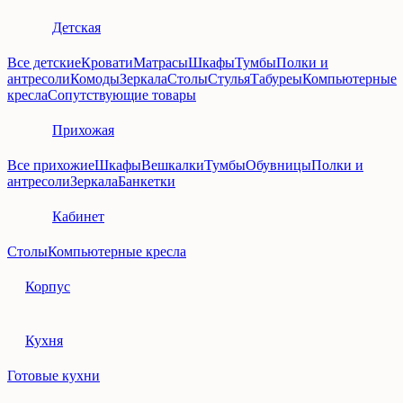
Детская
Все детские
Кровати
Матрасы
Шкафы
Тумбы
Полки и
антресоли
Комоды
Зеркала
Столы
Стулья
Табуреы
Компьютерные
кресла
Сопутствующие товары
Прихожая
Все прихожие
Шкафы
Вешкалки
Тумбы
Обувницы
Полки и
антресоли
Зеркала
Банкетки
Кабинет
Столы
Компьютерные кресла
Корпус
Кухня
Готовые кухни