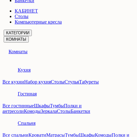
Банкетки
КАБИНЕТ
Столы
Компьютерные кресла
КАТЕГОРИИ
КОМНАТЫ
Комнаты
Кухня
Все кухни
Набор кухня
Столы
Стулья
Табуреты
Гостиная
Все гостинные
Шкафы
Тумбы
Полки и
антресоли
Комоды
Зеркала
Столы
Банкетки
Спальня
Все спальни
Кровати
Матрасы
Тумбы
Шкафы
Комоды
Полки и