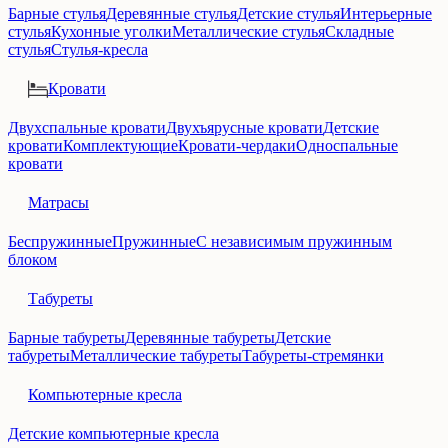
Барные стулья
Деревянные стулья
Детские стулья
Интерьерные
стулья
Кухонные уголки
Металлические стулья
Складные
стулья
Стулья-кресла
Кровати
Двухспальные кровати
Двухъярусные кровати
Детские
кровати
Комплектующие
Кровати-чердаки
Односпальные
кровати
Матрасы
Беспружинные
Пружинные
С независимым пружинным
блоком
Табуреты
Барные табуреты
Деревянные табуреты
Детские
табуреты
Металлические табуреты
Табуреты-стремянки
Компьютерные кресла
Детские компьютерные кресла