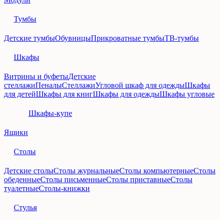
Тумбы
Детские тумбы
Обувницы
Прикроватные тумбы
ТВ-тумбы
Шкафы
Витрины и буфеты
Детские
стеллажи
Пеналы
Стеллажи
Угловой шкаф для одежды
Шкафы
для детей
Шкафы для книг
Шкафы для одежды
Шкафы угловые
Шкафы-купе
Ящики
Столы
Детские столы
Столы журнальные
Столы компьютерные
Столы
обеденные
Столы письменные
Столы приставные
Столы
туалетные
Столы-книжки
Стулья