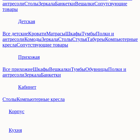
антресоли
Столы
Зеркала
Банкетки
Вешалки
Сопутсвующие
товары
Детская
Все детские
Кровати
Матрасы
Шкафы
Тумбы
Полки и
антресоли
Комоды
Зеркала
Столы
Стулья
Табуреы
Компьютерные
кресла
Сопутствующие товары
Прихожая
Все прихожие
Шкафы
Вешкалки
Тумбы
Обувницы
Полки и
антресоли
Зеркала
Банкетки
Кабинет
Столы
Компьютерные кресла
Корпус
Кухня