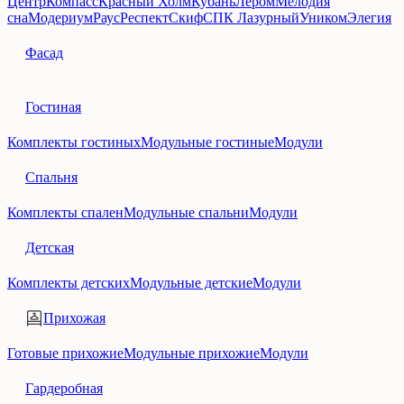
Центр
Компасс
Красный Холм
Кубань
Лером
Мелодия
сна
Модериум
Раус
Респект
Скиф
СПК Лазурный
Уником
Элегия
Фасад
Гостиная
Комплекты гостиных
Модульные гостиные
Модули
Спальня
Комплекты спален
Модульные спальни
Модули
Детская
Комплекты детских
Модульные детские
Модули
Прихожая
Готовые прихожие
Модульные прихожие
Модули
Гардеробная