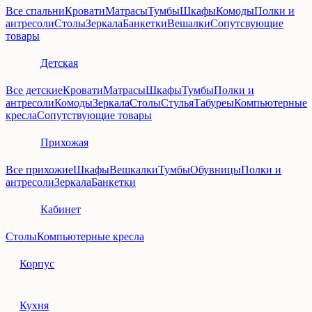
Все спальни
Кровати
Матрасы
Тумбы
Шкафы
Комоды
Полки и
антресоли
Столы
Зеркала
Банкетки
Вешалки
Сопутсвующие
товары
Детская
Все детские
Кровати
Матрасы
Шкафы
Тумбы
Полки и
антресоли
Комоды
Зеркала
Столы
Стулья
Табуреы
Компьютерные
кресла
Сопутствующие товары
Прихожая
Все прихожие
Шкафы
Вешкалки
Тумбы
Обувницы
Полки и
антресоли
Зеркала
Банкетки
Кабинет
Столы
Компьютерные кресла
Корпус
Кухня