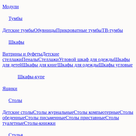
Модули
Тумбы
Детские тумбы
Обувницы
Прикроватные тумбы
ТВ-тумбы
Шкафы
Витрины и буфеты
Детские
стеллажи
Пеналы
Стеллажи
Угловой шкаф для одежды
Шкафы
для детей
Шкафы для книг
Шкафы для одежды
Шкафы угловые
Шкафы-купе
Ящики
Столы
Детские столы
Столы журнальные
Столы компьютерные
Столы
обеденные
Столы письменные
Столы приставные
Столы
туалетные
Столы-книжки
Стулья