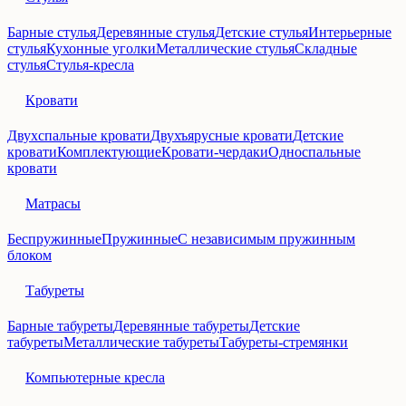
Барные стулья
Деревянные стулья
Детские стулья
Интерьерные
стулья
Кухонные уголки
Металлические стулья
Складные
стулья
Стулья-кресла
Кровати
Двухспальные кровати
Двухъярусные кровати
Детские
кровати
Комплектующие
Кровати-чердаки
Односпальные
кровати
Матрасы
Беспружинные
Пружинные
С независимым пружинным
блоком
Табуреты
Барные табуреты
Деревянные табуреты
Детские
табуреты
Металлические табуреты
Табуреты-стремянки
Компьютерные кресла