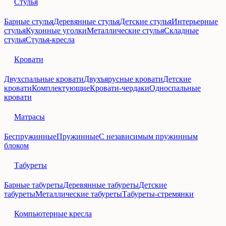
Стулья
Барные стулья
Деревянные стулья
Детские стулья
Интерьерные
стулья
Кухонные уголки
Металлические стулья
Складные
стулья
Стулья-кресла
Кровати
Двухспальные кровати
Двухъярусные кровати
Детские
кровати
Комплектующие
Кровати-чердаки
Односпальные
кровати
Матрасы
Беспружинные
Пружинные
С независимым пружинным
блоком
Табуреты
Барные табуреты
Деревянные табуреты
Детские
табуреты
Металлические табуреты
Табуреты-стремянки
Компьютерные кресла