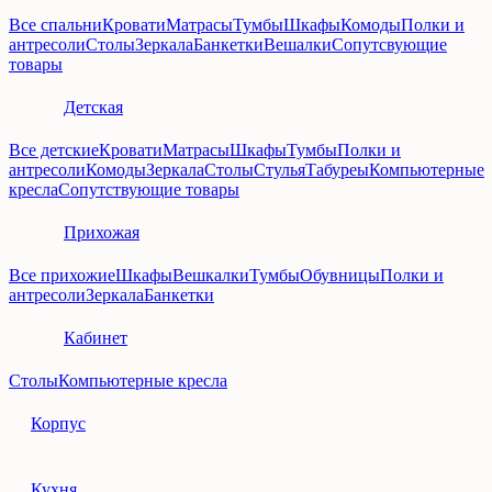
Все спальни
Кровати
Матрасы
Тумбы
Шкафы
Комоды
Полки и
антресоли
Столы
Зеркала
Банкетки
Вешалки
Сопутсвующие
товары
Детская
Все детские
Кровати
Матрасы
Шкафы
Тумбы
Полки и
антресоли
Комоды
Зеркала
Столы
Стулья
Табуреы
Компьютерные
кресла
Сопутствующие товары
Прихожая
Все прихожие
Шкафы
Вешкалки
Тумбы
Обувницы
Полки и
антресоли
Зеркала
Банкетки
Кабинет
Столы
Компьютерные кресла
Корпус
Кухня