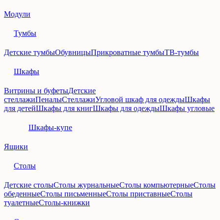
Модули
Тумбы
Детские тумбы
Обувницы
Прикроватные тумбы
ТВ-тумбы
Шкафы
Витрины и буфеты
Детские
стеллажи
Пеналы
Стеллажи
Угловой шкаф для одежды
Шкафы
для детей
Шкафы для книг
Шкафы для одежды
Шкафы угловые
Шкафы-купе
Ящики
Столы
Детские столы
Столы журнальные
Столы компьютерные
Столы
обеденные
Столы письменные
Столы приставные
Столы
туалетные
Столы-книжки