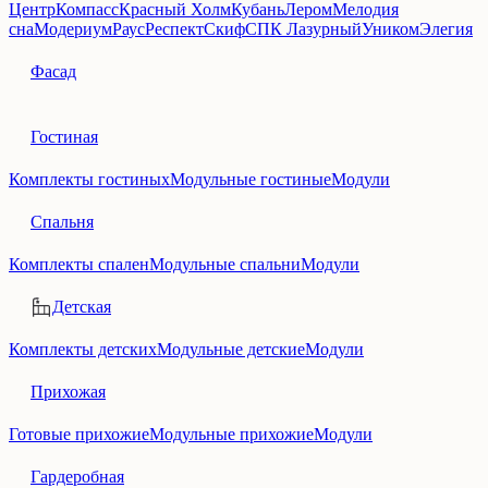
Центр
Компасс
Красный Холм
Кубань
Лером
Мелодия
сна
Модериум
Раус
Респект
Скиф
СПК Лазурный
Уником
Элегия
Фасад
Гостиная
Комплекты гостиных
Модульные гостиные
Модули
Спальня
Комплекты спален
Модульные спальни
Модули
Детская
Комплекты детских
Модульные детские
Модули
Прихожая
Готовые прихожие
Модульные прихожие
Модули
Гардеробная