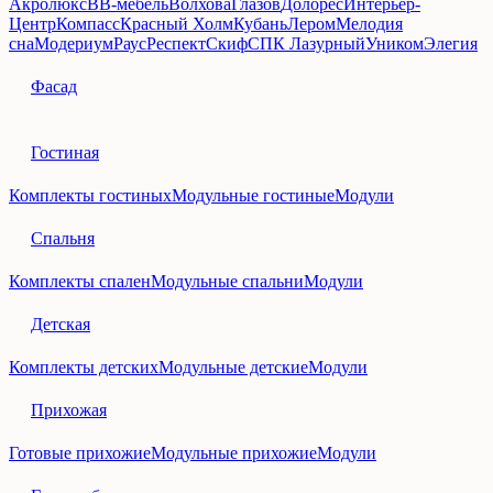
Акролюкс
ВВ‑мебель
Волхова
Глазов
Долорес
Интерьер-
Центр
Компасс
Красный Холм
Кубань
Лером
Мелодия
сна
Модериум
Раус
Респект
Скиф
СПК Лазурный
Уником
Элегия
Фасад
Гостиная
Комплекты гостиных
Модульные гостиные
Модули
Спальня
Комплекты спален
Модульные спальни
Модули
Детская
Комплекты детских
Модульные детские
Модули
Прихожая
Готовые прихожие
Модульные прихожие
Модули