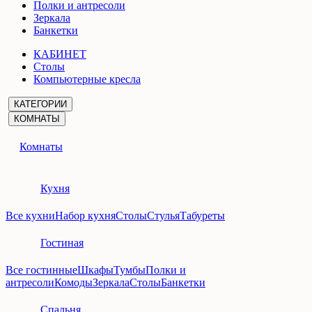
Полки и антресоли
Зеркала
Банкетки
КАБИНЕТ
Столы
Компьютерные кресла
КАТЕГОРИИ
КОМНАТЫ
Комнаты
Кухня
Все кухни
Набор кухня
Столы
Стулья
Табуреты
Гостиная
Все гостинные
Шкафы
Тумбы
Полки и
антресоли
Комоды
Зеркала
Столы
Банкетки
Спальня