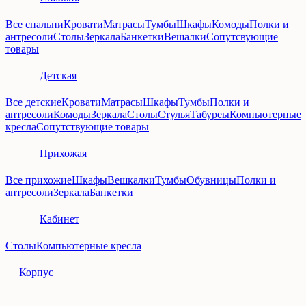
Все спальни
Кровати
Матрасы
Тумбы
Шкафы
Комоды
Полки и
антресоли
Столы
Зеркала
Банкетки
Вешалки
Сопутсвующие
товары
Детская
Все детские
Кровати
Матрасы
Шкафы
Тумбы
Полки и
антресоли
Комоды
Зеркала
Столы
Стулья
Табуреы
Компьютерные
кресла
Сопутствующие товары
Прихожая
Все прихожие
Шкафы
Вешкалки
Тумбы
Обувницы
Полки и
антресоли
Зеркала
Банкетки
Кабинет
Столы
Компьютерные кресла
Корпус