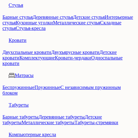
Стулья
Барные стулья
Деревянные стулья
Детские стулья
Интерьерные
стулья
Кухонные уголки
Металлические стулья
Складные
стулья
Стулья-кресла
Кровати
Двухспальные кровати
Двухъярусные кровати
Детские
кровати
Комплектующие
Кровати-чердаки
Односпальные
кровати
Матрасы
Беспружинные
Пружинные
С независимым пружинным
блоком
Табуреты
Барные табуреты
Деревянные табуреты
Детские
табуреты
Металлические табуреты
Табуреты-стремянки
Компьютерные кресла