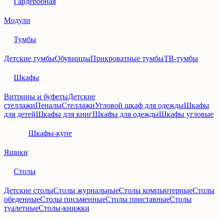
Гардеробная
Модули
Тумбы
Детские тумбы
Обувницы
Прикроватные тумбы
ТВ-тумбы
Шкафы
Витрины и буфеты
Детские
стеллажи
Пеналы
Стеллажи
Угловой шкаф для одежды
Шкафы
для детей
Шкафы для книг
Шкафы для одежды
Шкафы угловые
Шкафы-купе
Ящики
Столы
Детские столы
Столы журнальные
Столы компьютерные
Столы
обеденные
Столы письменные
Столы приставные
Столы
туалетные
Столы-книжки