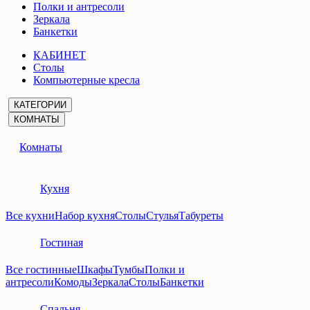
Полки и антресоли
Зеркала
Банкетки
КАБИНЕТ
Столы
Компьютерные кресла
КАТЕГОРИИ
КОМНАТЫ
Комнаты
Кухня
Все кухни
Набор кухня
Столы
Стулья
Табуреты
Гостиная
Все гостинные
Шкафы
Тумбы
Полки и
антресоли
Комоды
Зеркала
Столы
Банкетки
Спальня