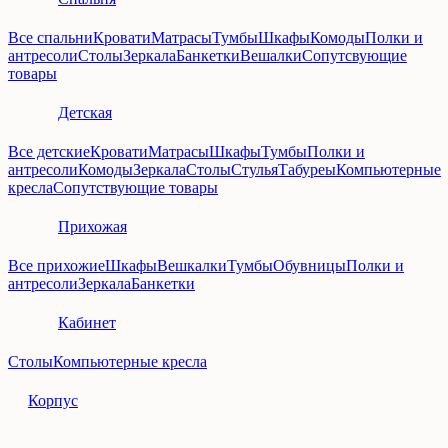
Все спальни
Кровати
Матрасы
Тумбы
Шкафы
Комоды
Полки и
антресоли
Столы
Зеркала
Банкетки
Вешалки
Сопутсвующие
товары
Детская
Все детские
Кровати
Матрасы
Шкафы
Тумбы
Полки и
антресоли
Комоды
Зеркала
Столы
Стулья
Табуреы
Компьютерные
кресла
Сопутствующие товары
Прихожая
Все прихожие
Шкафы
Вешкалки
Тумбы
Обувницы
Полки и
антресоли
Зеркала
Банкетки
Кабинет
Столы
Компьютерные кресла
Корпус