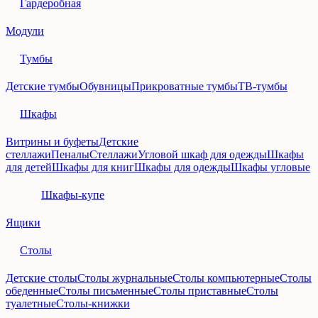
Гардеробная
Модули
Тумбы
Детские тумбы
Обувницы
Прикроватные тумбы
ТВ-тумбы
Шкафы
Витрины и буфеты
Детские
стеллажи
Пеналы
Стеллажи
Угловой шкаф для одежды
Шкафы
для детей
Шкафы для книг
Шкафы для одежды
Шкафы угловые
Шкафы-купе
Ящики
Столы
Детские столы
Столы журнальные
Столы компьютерные
Столы
обеденные
Столы письменные
Столы приставные
Столы
туалетные
Столы-книжки