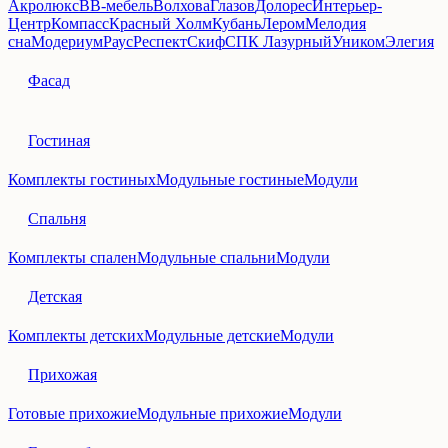
Акролюкс
ВВ‑мебель
Волхова
Глазов
Долорес
Интерьер-
Центр
Компасс
Красный Холм
Кубань
Лером
Мелодия
сна
Модериум
Раус
Респект
Скиф
СПК Лазурный
Уником
Элегия
Фасад
Гостиная
Комплекты гостиных
Модульные гостиные
Модули
Спальня
Комплекты спален
Модульные спальни
Модули
Детская
Комплекты детских
Модульные детские
Модули
Прихожая
Готовые прихожие
Модульные прихожие
Модули