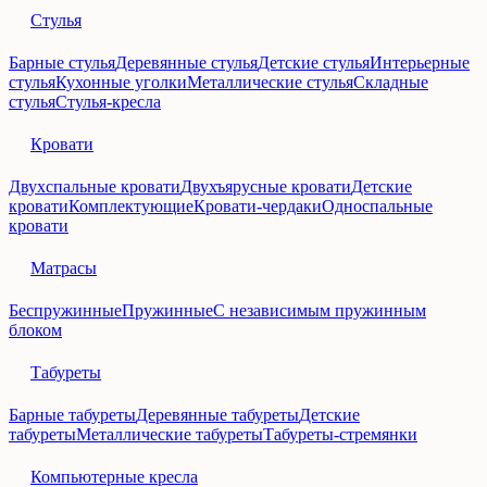
Стулья
Барные стулья
Деревянные стулья
Детские стулья
Интерьерные
стулья
Кухонные уголки
Металлические стулья
Складные
стулья
Стулья-кресла
Кровати
Двухспальные кровати
Двухъярусные кровати
Детские
кровати
Комплектующие
Кровати-чердаки
Односпальные
кровати
Матрасы
Беспружинные
Пружинные
С независимым пружинным
блоком
Табуреты
Барные табуреты
Деревянные табуреты
Детские
табуреты
Металлические табуреты
Табуреты-стремянки
Компьютерные кресла