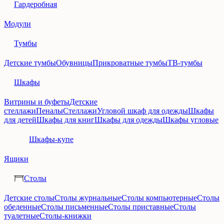
Гардеробная
Модули
Тумбы
Детские тумбы
Обувницы
Прикроватные тумбы
ТВ-тумбы
Шкафы
Витрины и буфеты
Детские
стеллажи
Пеналы
Стеллажи
Угловой шкаф для одежды
Шкафы
для детей
Шкафы для книг
Шкафы для одежды
Шкафы угловые
Шкафы-купе
Ящики
Столы
Детские столы
Столы журнальные
Столы компьютерные
Столы
обеденные
Столы письменные
Столы приставные
Столы
туалетные
Столы-книжки