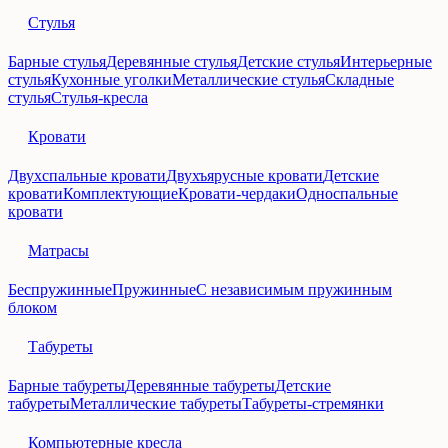
Стулья
Барные стулья
Деревянные стулья
Детские стулья
Интерьерные
стулья
Кухонные уголки
Металлические стулья
Складные
стулья
Стулья-кресла
Кровати
Двухспальные кровати
Двухъярусные кровати
Детские
кровати
Комплектующие
Кровати-чердаки
Односпальные
кровати
Матрасы
Беспружинные
Пружинные
С независимым пружинным
блоком
Табуреты
Барные табуреты
Деревянные табуреты
Детские
табуреты
Металлические табуреты
Табуреты-стремянки
Компьютерные кресла