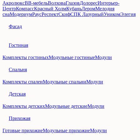
Акролюкс
ВВ‑мебель
Волхова
Глазов
Долорес
Интерьер-
Центр
Компасс
Красный Холм
Кубань
Лером
Мелодия
сна
Модериум
Раус
Респект
Скиф
СПК Лазурный
Уником
Элегия
Фасад
Гостиная
Комплекты гостиных
Модульные гостиные
Модули
Спальня
Комплекты спален
Модульные спальни
Модули
Детская
Комплекты детских
Модульные детские
Модули
Прихожая
Готовые прихожие
Модульные прихожие
Модули