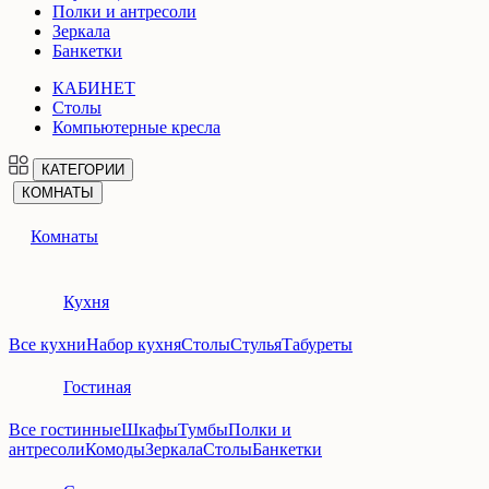
Полки и антресоли
Зеркала
Банкетки
КАБИНЕТ
Столы
Компьютерные кресла
КАТЕГОРИИ
КОМНАТЫ
Комнаты
Кухня
Все кухни
Набор кухня
Столы
Стулья
Табуреты
Гостиная
Все гостинные
Шкафы
Тумбы
Полки и
антресоли
Комоды
Зеркала
Столы
Банкетки