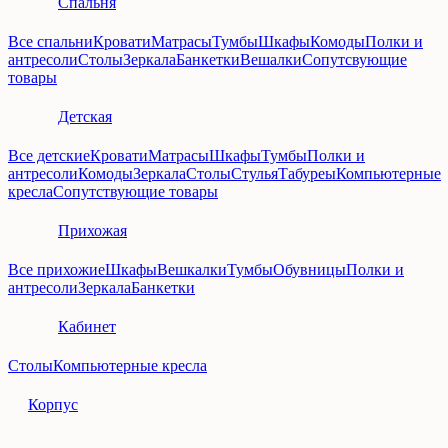
Спальня
Все спальни
Кровати
Матрасы
Тумбы
Шкафы
Комоды
Полки и
антресоли
Столы
Зеркала
Банкетки
Вешалки
Сопутсвующие
товары
Детская
Все детские
Кровати
Матрасы
Шкафы
Тумбы
Полки и
антресоли
Комоды
Зеркала
Столы
Стулья
Табуреы
Компьютерные
кресла
Сопутствующие товары
Прихожая
Все прихожие
Шкафы
Вешкалки
Тумбы
Обувницы
Полки и
антресоли
Зеркала
Банкетки
Кабинет
Столы
Компьютерные кресла
Корпус