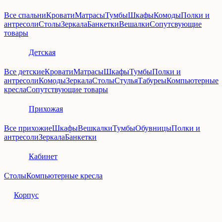
Все спальни
Кровати
Матрасы
Тумбы
Шкафы
Комоды
Полки и
антресоли
Столы
Зеркала
Банкетки
Вешалки
Сопутсвующие
товары
Детская
Все детские
Кровати
Матрасы
Шкафы
Тумбы
Полки и
антресоли
Комоды
Зеркала
Столы
Стулья
Табуреы
Компьютерные
кресла
Сопутствующие товары
Прихожая
Все прихожие
Шкафы
Вешкалки
Тумбы
Обувницы
Полки и
антресоли
Зеркала
Банкетки
Кабинет
Столы
Компьютерные кресла
Корпус