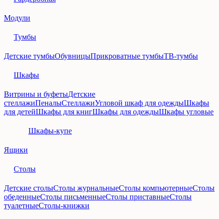
Модули
Тумбы
Детские тумбы
Обувницы
Прикроватные тумбы
ТВ-тумбы
Шкафы
Витрины и буфеты
Детские
стеллажи
Пеналы
Стеллажи
Угловой шкаф для одежды
Шкафы
для детей
Шкафы для книг
Шкафы для одежды
Шкафы угловые
Шкафы-купе
Ящики
Столы
Детские столы
Столы журнальные
Столы компьютерные
Столы
обеденные
Столы письменные
Столы приставные
Столы
туалетные
Столы-книжки