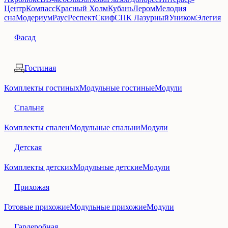
Центр
Компасс
Красный Холм
Кубань
Лером
Мелодия
сна
Модериум
Раус
Респект
Скиф
СПК Лазурный
Уником
Элегия
Фасад
Гостиная
Комплекты гостиных
Модульные гостиные
Модули
Спальня
Комплекты спален
Модульные спальни
Модули
Детская
Комплекты детских
Модульные детские
Модули
Прихожая
Готовые прихожие
Модульные прихожие
Модули
Гардеробная