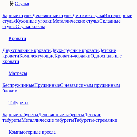
Стулья
Барные стулья
Деревянные стулья
Детские стулья
Интерьерные
стулья
Кухонные уголки
Металлические стулья
Складные
стулья
Стулья-кресла
Кровати
Двухспальные кровати
Двухъярусные кровати
Детские
кровати
Комплектующие
Кровати-чердаки
Односпальные
кровати
Матрасы
Беспружинные
Пружинные
С независимым пружинным
блоком
Табуреты
Барные табуреты
Деревянные табуреты
Детские
табуреты
Металлические табуреты
Табуреты-стремянки
Компьютерные кресла