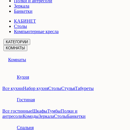
Полки и антресоли
Зеркала
Банкетки
КАБИНЕТ
Столы
Компьютерные кресла
КАТЕГОРИИ
КОМНАТЫ
Комнаты
Кухня
Все кухни
Набор кухня
Столы
Стулья
Табуреты
Гостиная
Все гостинные
Шкафы
Тумбы
Полки и
антресоли
Комоды
Зеркала
Столы
Банкетки
Спальня