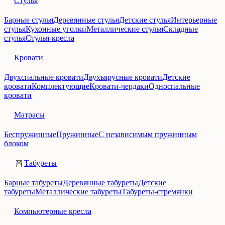
Стулья
Барные стулья
Деревянные стулья
Детские стулья
Интерьерные
стулья
Кухонные уголки
Металлические стулья
Складные
стулья
Стулья-кресла
Кровати
Двухспальные кровати
Двухъярусные кровати
Детские
кровати
Комплектующие
Кровати-чердаки
Односпальные
кровати
Матрасы
Беспружинные
Пружинные
С независимым пружинным
блоком
Табуреты
Барные табуреты
Деревянные табуреты
Детские
табуреты
Металлические табуреты
Табуреты-стремянки
Компьютерные кресла