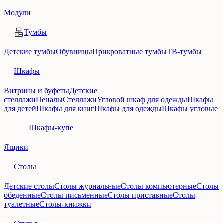
Модули
Тумбы
Детские тумбы
Обувницы
Прикроватные тумбы
ТВ-тумбы
Шкафы
Витрины и буфеты
Детские
стеллажи
Пеналы
Стеллажи
Угловой шкаф для одежды
Шкафы
для детей
Шкафы для книг
Шкафы для одежды
Шкафы угловые
Шкафы-купе
Ящики
Столы
Детские столы
Столы журнальные
Столы компьютерные
Столы
обеденные
Столы письменные
Столы приставные
Столы
туалетные
Столы-книжки