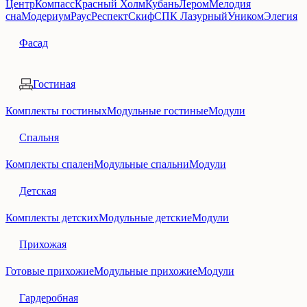
Центр
Компасс
Красный Холм
Кубань
Лером
Мелодия
сна
Модериум
Раус
Респект
Скиф
СПК Лазурный
Уником
Элегия
Фасад
Гостиная
Комплекты гостиных
Модульные гостиные
Модули
Спальня
Комплекты спален
Модульные спальни
Модули
Детская
Комплекты детских
Модульные детские
Модули
Прихожая
Готовые прихожие
Модульные прихожие
Модули
Гардеробная