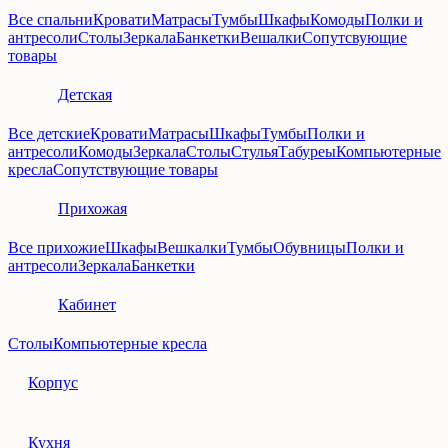
Все спальни
Кровати
Матрасы
Тумбы
Шкафы
Комоды
Полки и
антресоли
Столы
Зеркала
Банкетки
Вешалки
Сопутсвующие
товары
Детская
Все детские
Кровати
Матрасы
Шкафы
Тумбы
Полки и
антресоли
Комоды
Зеркала
Столы
Стулья
Табуреы
Компьютерные
кресла
Сопутствующие товары
Прихожая
Все прихожие
Шкафы
Вешкалки
Тумбы
Обувницы
Полки и
антресоли
Зеркала
Банкетки
Кабинет
Столы
Компьютерные кресла
Корпус
Кухня