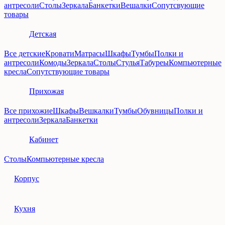
антресоли
Столы
Зеркала
Банкетки
Вешалки
Сопутсвующие
товары
Детская
Все детские
Кровати
Матрасы
Шкафы
Тумбы
Полки и
антресоли
Комоды
Зеркала
Столы
Стулья
Табуреы
Компьютерные
кресла
Сопутствующие товары
Прихожая
Все прихожие
Шкафы
Вешкалки
Тумбы
Обувницы
Полки и
антресоли
Зеркала
Банкетки
Кабинет
Столы
Компьютерные кресла
Корпус
Кухня