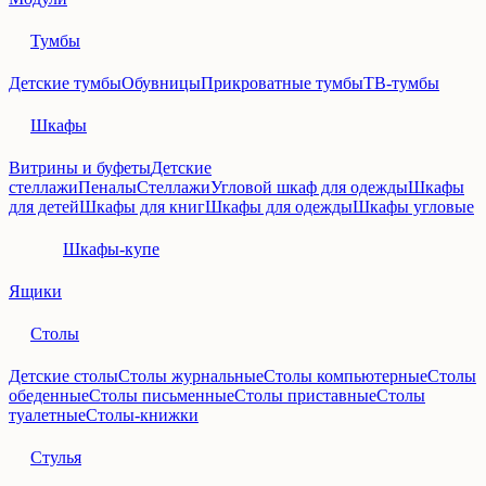
Тумбы
Детские тумбы
Обувницы
Прикроватные тумбы
ТВ-тумбы
Шкафы
Витрины и буфеты
Детские
стеллажи
Пеналы
Стеллажи
Угловой шкаф для одежды
Шкафы
для детей
Шкафы для книг
Шкафы для одежды
Шкафы угловые
Шкафы-купе
Ящики
Столы
Детские столы
Столы журнальные
Столы компьютерные
Столы
обеденные
Столы письменные
Столы приставные
Столы
туалетные
Столы-книжки
Стулья