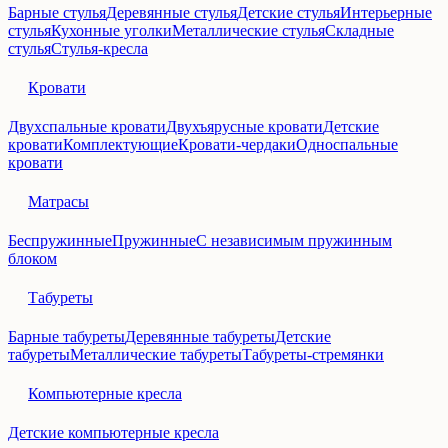
Барные стулья
Деревянные стулья
Детские стулья
Интерьерные
стулья
Кухонные уголки
Металлические стулья
Складные
стулья
Стулья-кресла
Кровати
Двухспальные кровати
Двухъярусные кровати
Детские
кровати
Комплектующие
Кровати-чердаки
Односпальные
кровати
Матрасы
Беспружинные
Пружинные
С независимым пружинным
блоком
Табуреты
Барные табуреты
Деревянные табуреты
Детские
табуреты
Металлические табуреты
Табуреты-стремянки
Компьютерные кресла
Детские компьютерные кресла