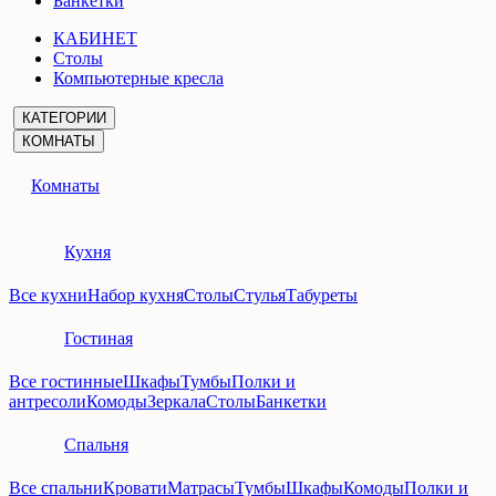
Банкетки
КАБИНЕТ
Столы
Компьютерные кресла
КАТЕГОРИИ
КОМНАТЫ
Комнаты
Кухня
Все кухни
Набор кухня
Столы
Стулья
Табуреты
Гостиная
Все гостинные
Шкафы
Тумбы
Полки и
антресоли
Комоды
Зеркала
Столы
Банкетки
Спальня
Все спальни
Кровати
Матрасы
Тумбы
Шкафы
Комоды
Полки и