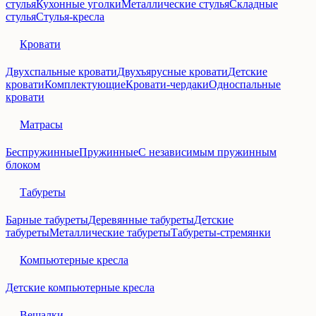
стулья
Кухонные уголки
Металлические стулья
Складные
стулья
Стулья-кресла
Кровати
Двухспальные кровати
Двухъярусные кровати
Детские
кровати
Комплектующие
Кровати-чердаки
Односпальные
кровати
Матрасы
Беспружинные
Пружинные
С независимым пружинным
блоком
Табуреты
Барные табуреты
Деревянные табуреты
Детские
табуреты
Металлические табуреты
Табуреты-стремянки
Компьютерные кресла
Детские компьютерные кресла
Вешалки