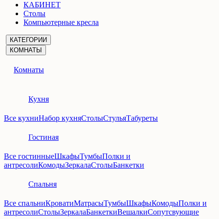
КАБИНЕТ
Столы
Компьютерные кресла
КАТЕГОРИИ
КОМНАТЫ
Комнаты
Кухня
Все кухни
Набор кухня
Столы
Стулья
Табуреты
Гостиная
Все гостинные
Шкафы
Тумбы
Полки и
антресоли
Комоды
Зеркала
Столы
Банкетки
Спальня
Все спальни
Кровати
Матрасы
Тумбы
Шкафы
Комоды
Полки и
антресоли
Столы
Зеркала
Банкетки
Вешалки
Сопутсвующие