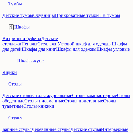
Тумбы
Детские тумбы
Обувницы
Прикроватные тумбы
ТВ-тумбы
Шкафы
Витрины и буфеты
Детские
стеллажи
Пеналы
Стеллажи
Угловой шкаф для одежды
Шкафы
для детей
Шкафы для книг
Шкафы для одежды
Шкафы угловые
Шкафы-купе
Ящики
Столы
Детские столы
Столы журнальные
Столы компьютерные
Столы
обеденные
Столы письменные
Столы приставные
Столы
туалетные
Столы-книжки
Стулья
Барные стулья
Деревянные стулья
Детские стулья
Интерьерные