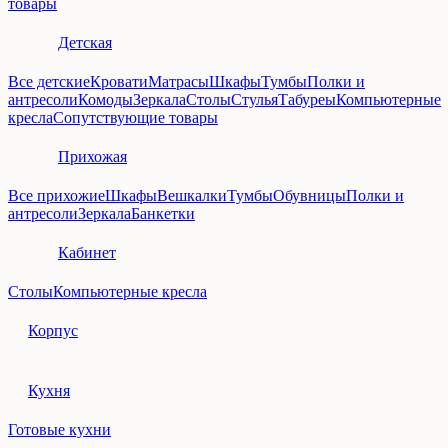
товары
Детская
Все детские
Кровати
Матрасы
Шкафы
Тумбы
Полки и
антресоли
Комоды
Зеркала
Столы
Стулья
Табуреы
Компьютерные
кресла
Сопутствующие товары
Прихожая
Все прихожие
Шкафы
Вешкалки
Тумбы
Обувницы
Полки и
антресоли
Зеркала
Банкетки
Кабинет
Столы
Компьютерные кресла
Корпус
Кухня
Готовые кухни