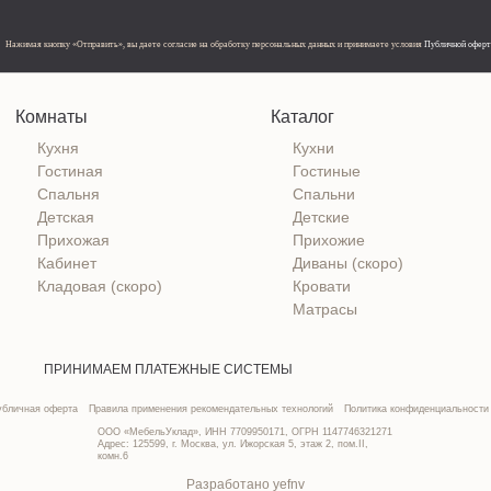
Нажимая кнопку «Отправить», вы даете согласие на обработку персональных данных и принимаете условия
Публичной офер
Комнаты
Каталог
Кухня
Кухни
Гостиная
Гостиные
Спальня
Спальни
Детская
Детские
Прихожая
Прихожие
Кабинет
Диваны (скоро)
Кладовая (скоро)
Кровати
Матрасы
ПРИНИМАЕМ ПЛАТЕЖНЫЕ СИСТЕМЫ
убличная оферта
Правила применения рекомендательных технологий
Политика конфиденциальности
ООО «МебельУклад», ИНН 7709950171, ОГРН 1147746321271
Адрес: 125599, г. Москва, ул. Ижорская 5, этаж 2, пом.II,
комн.6
Разработано yefnv