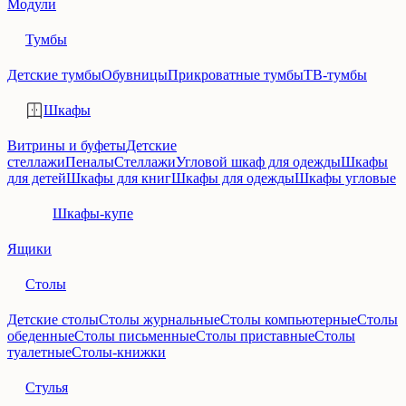
Модули
Тумбы
Детские тумбы
Обувницы
Прикроватные тумбы
ТВ-тумбы
Шкафы
Витрины и буфеты
Детские
стеллажи
Пеналы
Стеллажи
Угловой шкаф для одежды
Шкафы
для детей
Шкафы для книг
Шкафы для одежды
Шкафы угловые
Шкафы-купе
Ящики
Столы
Детские столы
Столы журнальные
Столы компьютерные
Столы
обеденные
Столы письменные
Столы приставные
Столы
туалетные
Столы-книжки
Стулья