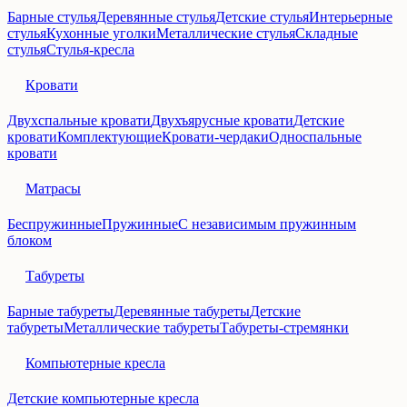
Барные стулья
Деревянные стулья
Детские стулья
Интерьерные
стулья
Кухонные уголки
Металлические стулья
Складные
стулья
Стулья-кресла
Кровати
Двухспальные кровати
Двухъярусные кровати
Детские
кровати
Комплектующие
Кровати-чердаки
Односпальные
кровати
Матрасы
Беспружинные
Пружинные
С независимым пружинным
блоком
Табуреты
Барные табуреты
Деревянные табуреты
Детские
табуреты
Металлические табуреты
Табуреты-стремянки
Компьютерные кресла
Детские компьютерные кресла