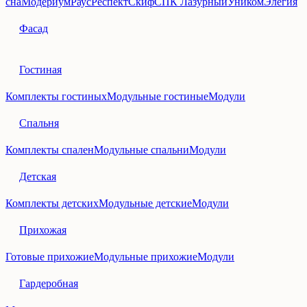
сна
Модериум
Раус
Респект
Скиф
СПК Лазурный
Уником
Элегия
Фасад
Гостиная
Комплекты гостиных
Модульные гостиные
Модули
Спальня
Комплекты спален
Модульные спальни
Модули
Детская
Комплекты детских
Модульные детские
Модули
Прихожая
Готовые прихожие
Модульные прихожие
Модули
Гардеробная