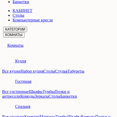
Банкетки
КАБИНЕТ
Столы
Компьютерные кресла
КАТЕГОРИИ
КОМНАТЫ
Комнаты
Кухня
Все кухни
Набор кухня
Столы
Стулья
Табуреты
Гостиная
Все гостинные
Шкафы
Тумбы
Полки и
антресоли
Комоды
Зеркала
Столы
Банкетки
Спальня
Все спальни
Кровати
Матрасы
Тумбы
Шкафы
Комоды
Полки и