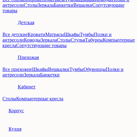
антресоли
Столы
Зеркала
Банкетки
Вешалки
Сопутсвующие
товары
Детская
Все детские
Кровати
Матрасы
Шкафы
Тумбы
Полки и
антресоли
Комоды
Зеркала
Столы
Стулья
Табуреы
Компьютерные
кресла
Сопутствующие товары
Прихожая
Все прихожие
Шкафы
Вешкалки
Тумбы
Обувницы
Полки и
антресоли
Зеркала
Банкетки
Кабинет
Столы
Компьютерные кресла
Корпус
Кухня