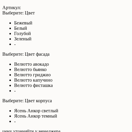
Артикул:
Выберите: Цвет
Бежевый
Белый
Голубой
Зеленый
-
Выберите: Цвет фасада
Велютто авокадо
Велютто бьянко
Велютто гриджио
Велютто капучино
Велютто фисташка
-
Выберите: Цвет корпуса
Ясень Анкор светлый
Ясень Анкор темный
-
цену уточняйте у менеджера