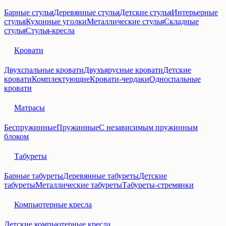
Барные стулья
Деревянные стулья
Детские стулья
Интерьерные
стулья
Кухонные уголки
Металлические стулья
Складные
стулья
Стулья-кресла
Кровати
Двухспальные кровати
Двухъярусные кровати
Детские
кровати
Комплектующие
Кровати-чердаки
Односпальные
кровати
Матрасы
Беспружинные
Пружинные
С независимым пружинным
блоком
Табуреты
Барные табуреты
Деревянные табуреты
Детские
табуреты
Металлические табуреты
Табуреты-стремянки
Компьютерные кресла
Детские компьютерные кресла