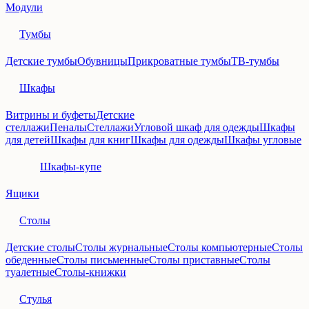
Модули
Тумбы
Детские тумбы
Обувницы
Прикроватные тумбы
ТВ-тумбы
Шкафы
Витрины и буфеты
Детские
стеллажи
Пеналы
Стеллажи
Угловой шкаф для одежды
Шкафы
для детей
Шкафы для книг
Шкафы для одежды
Шкафы угловые
Шкафы-купе
Ящики
Столы
Детские столы
Столы журнальные
Столы компьютерные
Столы
обеденные
Столы письменные
Столы приставные
Столы
туалетные
Столы-книжки
Стулья