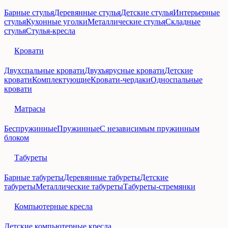
Барные стулья
Деревянные стулья
Детские стулья
Интерьерные
стулья
Кухонные уголки
Металлические стулья
Складные
стулья
Стулья-кресла
Кровати
Двухспальные кровати
Двухъярусные кровати
Детские
кровати
Комплектующие
Кровати-чердаки
Односпальные
кровати
Матрасы
Беспружинные
Пружинные
С независимым пружинным
блоком
Табуреты
Барные табуреты
Деревянные табуреты
Детские
табуреты
Металлические табуреты
Табуреты-стремянки
Компьютерные кресла
Детские компьютерные кресла