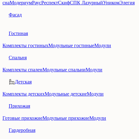
сна
Модериум
Раус
Респект
Скиф
СПК Лазурный
Уником
Элегия
Фасад
Гостиная
Комплекты гостиных
Модульные гостиные
Модули
Спальня
Комплекты спален
Модульные спальни
Модули
Детская
Комплекты детских
Модульные детские
Модули
Прихожая
Готовые прихожие
Модульные прихожие
Модули
Гардеробная