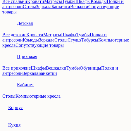
Все спальни
Кровати
Матрасы
Тумбы
Шкафы
Комоды
Полки и
антресоли
Столы
Зеркала
Банкетки
Вешалки
Сопутсвующие
товары
Детская
Все детские
Кровати
Матрасы
Шкафы
Тумбы
Полки и
антресоли
Комоды
Зеркала
Столы
Стулья
Табуреы
Компьютерные
кресла
Сопутствующие товары
Прихожая
Все прихожие
Шкафы
Вешкалки
Тумбы
Обувницы
Полки и
антресоли
Зеркала
Банкетки
Кабинет
Столы
Компьютерные кресла
Корпус
Кухня