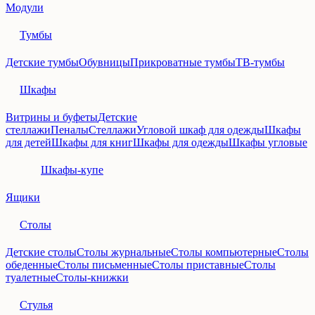
Модули
Тумбы
Детские тумбы
Обувницы
Прикроватные тумбы
ТВ-тумбы
Шкафы
Витрины и буфеты
Детские
стеллажи
Пеналы
Стеллажи
Угловой шкаф для одежды
Шкафы
для детей
Шкафы для книг
Шкафы для одежды
Шкафы угловые
Шкафы-купе
Ящики
Столы
Детские столы
Столы журнальные
Столы компьютерные
Столы
обеденные
Столы письменные
Столы приставные
Столы
туалетные
Столы-книжки
Стулья