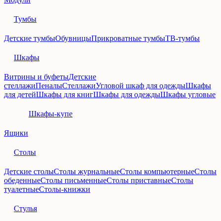
Тумбы
Детские тумбы
Обувницы
Прикроватные тумбы
ТВ-тумбы
Шкафы
Витрины и буфеты
Детские
стеллажи
Пеналы
Стеллажи
Угловой шкаф для одежды
Шкафы
для детей
Шкафы для книг
Шкафы для одежды
Шкафы угловые
Шкафы-купе
Ящики
Столы
Детские столы
Столы журнальные
Столы компьютерные
Столы
обеденные
Столы письменные
Столы приставные
Столы
туалетные
Столы-книжки
Стулья