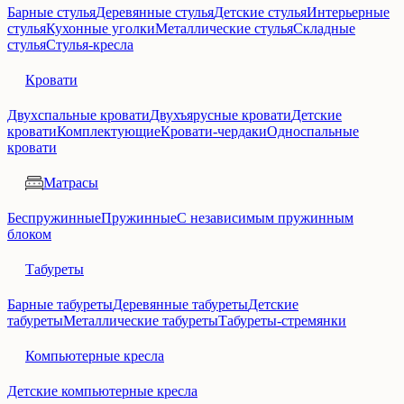
Барные стулья
Деревянные стулья
Детские стулья
Интерьерные
стулья
Кухонные уголки
Металлические стулья
Складные
стулья
Стулья-кресла
Кровати
Двухспальные кровати
Двухъярусные кровати
Детские
кровати
Комплектующие
Кровати-чердаки
Односпальные
кровати
Матрасы
Беспружинные
Пружинные
С независимым пружинным
блоком
Табуреты
Барные табуреты
Деревянные табуреты
Детские
табуреты
Металлические табуреты
Табуреты-стремянки
Компьютерные кресла
Детские компьютерные кресла