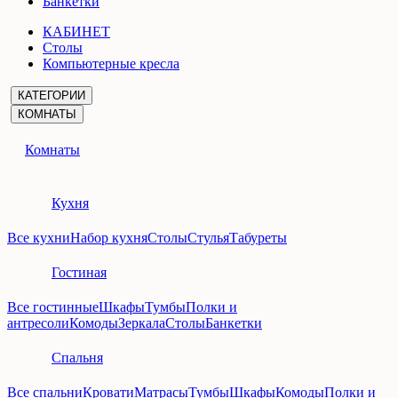
Банкетки
КАБИНЕТ
Столы
Компьютерные кресла
КАТЕГОРИИ
КОМНАТЫ
Комнаты
Кухня
Все кухни
Набор кухня
Столы
Стулья
Табуреты
Гостиная
Все гостинные
Шкафы
Тумбы
Полки и
антресоли
Комоды
Зеркала
Столы
Банкетки
Спальня
Все спальни
Кровати
Матрасы
Тумбы
Шкафы
Комоды
Полки и