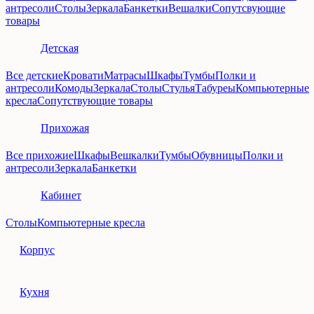
антресоли
Столы
Зеркала
Банкетки
Вешалки
Сопутсвующие
товары
Детская
Все детские
Кровати
Матрасы
Шкафы
Тумбы
Полки и
антресоли
Комоды
Зеркала
Столы
Стулья
Табуреы
Компьютерные
кресла
Сопутствующие товары
Прихожая
Все прихожие
Шкафы
Вешкалки
Тумбы
Обувницы
Полки и
антресоли
Зеркала
Банкетки
Кабинет
Столы
Компьютерные кресла
Корпус
Кухня