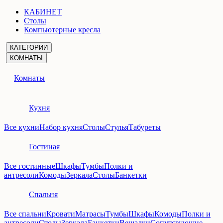
КАБИНЕТ
Столы
Компьютерные кресла
КАТЕГОРИИ
КОМНАТЫ
Комнаты
Кухня
Все кухни
Набор кухня
Столы
Стулья
Табуреты
Гостиная
Все гостинные
Шкафы
Тумбы
Полки и
антресоли
Комоды
Зеркала
Столы
Банкетки
Спальня
Все спальни
Кровати
Матрасы
Тумбы
Шкафы
Комоды
Полки и
антресоли
Столы
Зеркала
Банкетки
Вешалки
Сопутсвующие