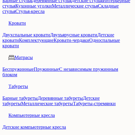
Барные стулья
Деревянные стулья
Детские стулья
Интерьерные
стулья
Кухонные уголки
Металлические стулья
Складные
стулья
Стулья-кресла
Кровати
Двухспальные кровати
Двухъярусные кровати
Детские
кровати
Комплектующие
Кровати-чердаки
Односпальные
кровати
Матрасы
Беспружинные
Пружинные
С независимым пружинным
блоком
Табуреты
Барные табуреты
Деревянные табуреты
Детские
табуреты
Металлические табуреты
Табуреты-стремянки
Компьютерные кресла
Детские компьютерные кресла