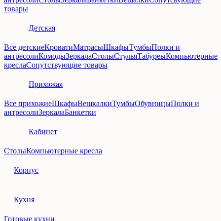
товары
Детская
Все детские
Кровати
Матрасы
Шкафы
Тумбы
Полки и
антресоли
Комоды
Зеркала
Столы
Стулья
Табуреы
Компьютерные
кресла
Сопутствующие товары
Прихожая
Все прихожие
Шкафы
Вешкалки
Тумбы
Обувницы
Полки и
антресоли
Зеркала
Банкетки
Кабинет
Столы
Компьютерные кресла
Корпус
Кухня
Готовые кухни