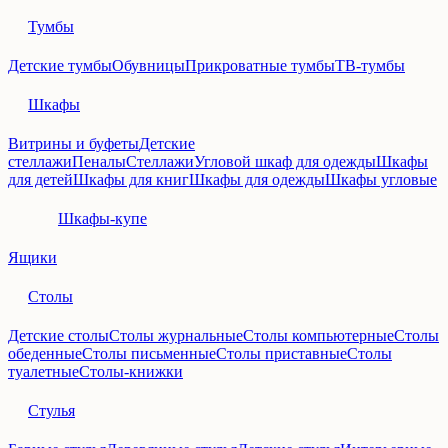
Тумбы
Детские тумбы
Обувницы
Прикроватные тумбы
ТВ-тумбы
Шкафы
Витрины и буфеты
Детские
стеллажи
Пеналы
Стеллажи
Угловой шкаф для одежды
Шкафы
для детей
Шкафы для книг
Шкафы для одежды
Шкафы угловые
Шкафы-купе
Ящики
Столы
Детские столы
Столы журнальные
Столы компьютерные
Столы
обеденные
Столы письменные
Столы приставные
Столы
туалетные
Столы-книжки
Стулья