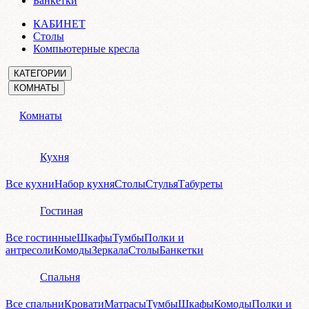
Банкетки
КАБИНЕТ
Столы
Компьютерные кресла
КАТЕГОРИИ
КОМНАТЫ
Комнаты
Кухня
Все кухни
Набор кухня
Столы
Стулья
Табуреты
Гостиная
Все гостинные
Шкафы
Тумбы
Полки и
антресоли
Комоды
Зеркала
Столы
Банкетки
Спальня
Все спальни
Кровати
Матрасы
Тумбы
Шкафы
Комоды
Полки и