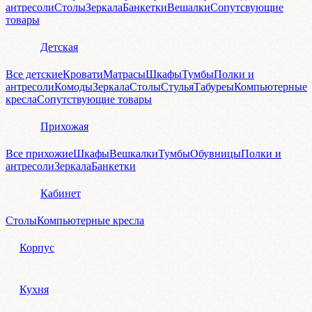
антресоли
Столы
Зеркала
Банкетки
Вешалки
Сопутсвующие
товары
Детская
Все детские
Кровати
Матрасы
Шкафы
Тумбы
Полки и
антресоли
Комоды
Зеркала
Столы
Стулья
Табуреы
Компьютерные
кресла
Сопутствующие товары
Прихожая
Все прихожие
Шкафы
Вешкалки
Тумбы
Обувницы
Полки и
антресоли
Зеркала
Банкетки
Кабинет
Столы
Компьютерные кресла
Корпус
Кухня