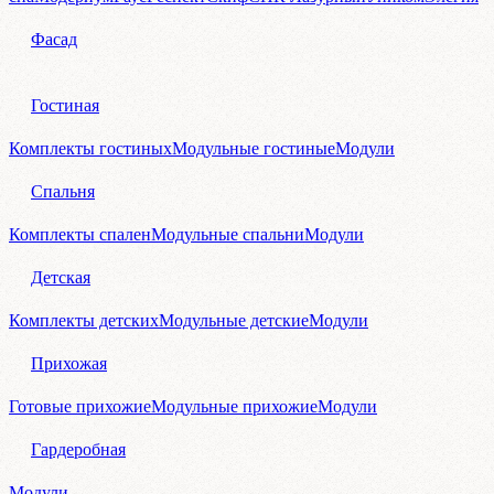
Фасад
Гостиная
Комплекты гостиных
Модульные гостиные
Модули
Спальня
Комплекты спален
Модульные спальни
Модули
Детская
Комплекты детских
Модульные детские
Модули
Прихожая
Готовые прихожие
Модульные прихожие
Модули
Гардеробная
Модули