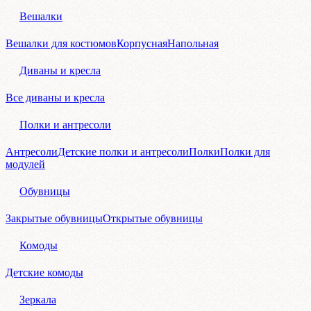
Вешалки
Вешалки для костюмов
Корпусная
Напольная
Диваны и кресла
Все диваны и кресла
Полки и антресоли
Антресоли
Детские полки и антресоли
Полки
Полки для
модулей
Обувницы
Закрытые обувницы
Открытые обувницы
Комоды
Детские комоды
Зеркала