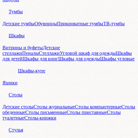
Тумбы
Детские тумбы
Обувницы
Прикроватные тумбы
ТВ-тумбы
Шкафы
Витрины и буфеты
Детские
стеллажи
Пеналы
Стеллажи
Угловой шкаф для одежды
Шкафы
для детей
Шкафы для книг
Шкафы для одежды
Шкафы угловые
Шкафы-купе
Ящики
Столы
Детские столы
Столы журнальные
Столы компьютерные
Столы
обеденные
Столы письменные
Столы приставные
Столы
туалетные
Столы-книжки
Стулья