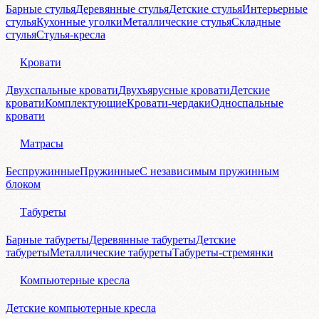
Барные стулья
Деревянные стулья
Детские стулья
Интерьерные
стулья
Кухонные уголки
Металлические стулья
Складные
стулья
Стулья-кресла
Кровати
Двухспальные кровати
Двухъярусные кровати
Детские
кровати
Комплектующие
Кровати-чердаки
Односпальные
кровати
Матрасы
Беспружинные
Пружинные
С независимым пружинным
блоком
Табуреты
Барные табуреты
Деревянные табуреты
Детские
табуреты
Металлические табуреты
Табуреты-стремянки
Компьютерные кресла
Детские компьютерные кресла