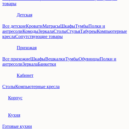
товары
Детская
Все детские
Кровати
Матрасы
Шкафы
Тумбы
Полки и
антресоли
Комоды
Зеркала
Столы
Стулья
Табуреы
Компьютерные
кресла
Сопутствующие товары
Прихожая
Все прихожие
Шкафы
Вешкалки
Тумбы
Обувницы
Полки и
антресоли
Зеркала
Банкетки
Кабинет
Столы
Компьютерные кресла
Корпус
Кухня
Готовые кухни