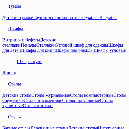
Тумбы
Детские тумбы
Обувницы
Прикроватные тумбы
ТВ-тумбы
Шкафы
Витрины и буфеты
Детские
стеллажи
Пеналы
Стеллажи
Угловой шкаф для одежды
Шкафы
для детей
Шкафы для книг
Шкафы для одежды
Шкафы угловые
Шкафы-купе
Ящики
Столы
Детские столы
Столы журнальные
Столы компьютерные
Столы
обеденные
Столы письменные
Столы приставные
Столы
туалетные
Столы-книжки
Стулья
Барные стулья
Деревянные стулья
Детские стулья
Интерьерные