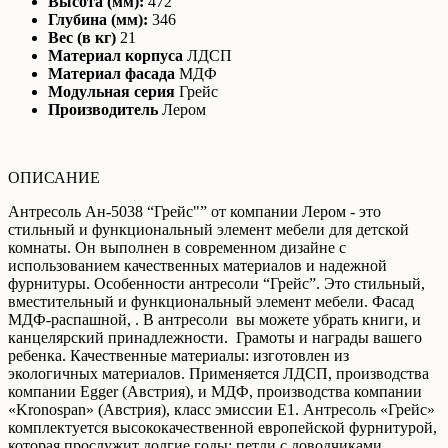
Высота (мм):
472
Глубина (мм):
346
Вес (в кг)
21
Материал корпуса
ЛДСП
Материал фасада
МДФ
Модульная серия
Грейс
Производитель
Лером
ОПИСАНИЕ
Антресоль Ан-5038 “Грейс"” от компании Лером - это
стильный и функциональный элемент мебели для детской
комнаты. Он выполнен в современном дизайне с
использованием качественных материалов и надежной
фурнитуры. Особенности антресоли “Грейс”. Это стильный,
вместительный и функциональный элемент мебели. Фасад
МДФ-распашной, . В антресоли вы можете убрать книги, и
канцелярский принадлежности. Грамоты и награды вашего
ребенка. Качественные материалы: изготовлен из
экологичных материалов. Применяется ЛДСП, производства
компании Egger (Австрия), и МДФ, производства компании
«Kronospan» (Австрия), класс эмиссии Е1. Антресоль «Грейс»
комплектуется высококачественной европейской фурнитурой,
которая прослужит долгие годы: петли с доводчиками