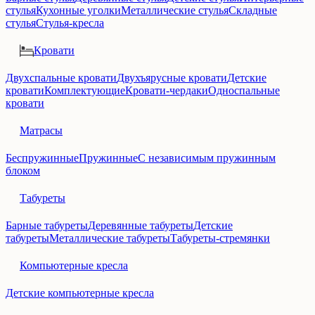
стулья
Кухонные уголки
Металлические стулья
Складные
стулья
Стулья-кресла
Кровати
Двухспальные кровати
Двухъярусные кровати
Детские
кровати
Комплектующие
Кровати-чердаки
Односпальные
кровати
Матрасы
Беспружинные
Пружинные
С независимым пружинным
блоком
Табуреты
Барные табуреты
Деревянные табуреты
Детские
табуреты
Металлические табуреты
Табуреты-стремянки
Компьютерные кресла
Детские компьютерные кресла