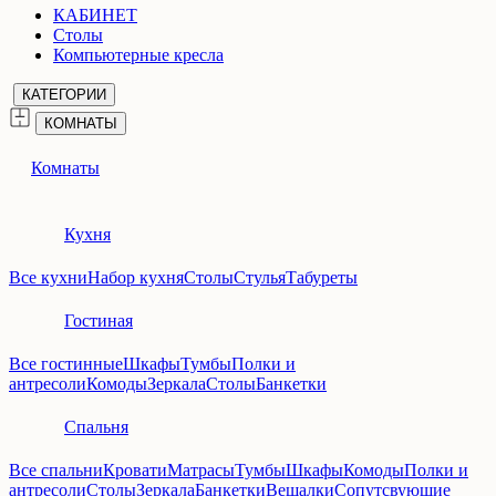
КАБИНЕТ
Столы
Компьютерные кресла
КАТЕГОРИИ
КОМНАТЫ
Комнаты
Кухня
Все кухни
Набор кухня
Столы
Стулья
Табуреты
Гостиная
Все гостинные
Шкафы
Тумбы
Полки и
антресоли
Комоды
Зеркала
Столы
Банкетки
Спальня
Все спальни
Кровати
Матрасы
Тумбы
Шкафы
Комоды
Полки и
антресоли
Столы
Зеркала
Банкетки
Вешалки
Сопутсвующие