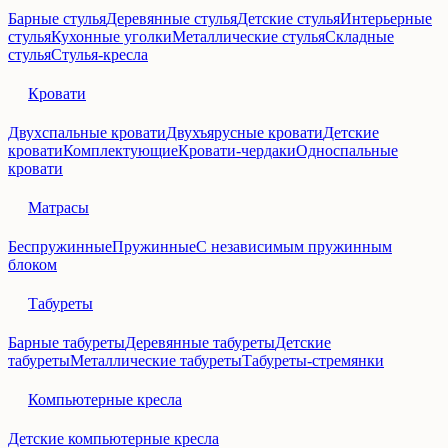
Барные стулья
Деревянные стулья
Детские стулья
Интерьерные
стулья
Кухонные уголки
Металлические стулья
Складные
стулья
Стулья-кресла
Кровати
Двухспальные кровати
Двухъярусные кровати
Детские
кровати
Комплектующие
Кровати-чердаки
Односпальные
кровати
Матрасы
Беспружинные
Пружинные
С независимым пружинным
блоком
Табуреты
Барные табуреты
Деревянные табуреты
Детские
табуреты
Металлические табуреты
Табуреты-стремянки
Компьютерные кресла
Детские компьютерные кресла