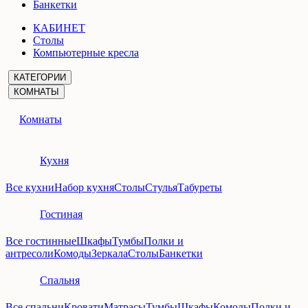
Банкетки
КАБИНЕТ
Столы
Компьютерные кресла
КАТЕГОРИИ
КОМНАТЫ
Комнаты
Кухня
Все кухни
Набор кухня
Столы
Стулья
Табуреты
Гостиная
Все гостинные
Шкафы
Тумбы
Полки и
антресоли
Комоды
Зеркала
Столы
Банкетки
Спальня
Все спальни
Кровати
Матрасы
Тумбы
Шкафы
Комоды
Полки и