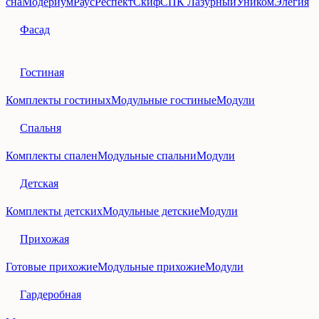
сна
Модериум
Раус
Респект
Скиф
СПК Лазурный
Уником
Элегия
Фасад
Гостиная
Комплекты гостиных
Модульные гостиные
Модули
Спальня
Комплекты спален
Модульные спальни
Модули
Детская
Комплекты детских
Модульные детские
Модули
Прихожая
Готовые прихожие
Модульные прихожие
Модули
Гардеробная