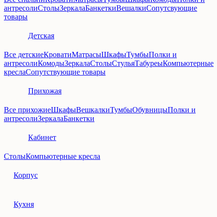
антресоли
Столы
Зеркала
Банкетки
Вешалки
Сопутсвующие
товары
Детская
Все детские
Кровати
Матрасы
Шкафы
Тумбы
Полки и
антресоли
Комоды
Зеркала
Столы
Стулья
Табуреы
Компьютерные
кресла
Сопутствующие товары
Прихожая
Все прихожие
Шкафы
Вешкалки
Тумбы
Обувницы
Полки и
антресоли
Зеркала
Банкетки
Кабинет
Столы
Компьютерные кресла
Корпус
Кухня