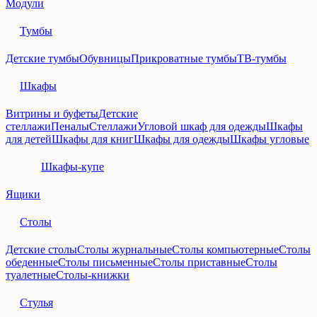
Модули
Тумбы
Детские тумбы
Обувницы
Прикроватные тумбы
ТВ-тумбы
Шкафы
Витрины и буфеты
Детские
стеллажи
Пеналы
Стеллажи
Угловой шкаф для одежды
Шкафы
для детей
Шкафы для книг
Шкафы для одежды
Шкафы угловые
Шкафы-купе
Ящики
Столы
Детские столы
Столы журнальные
Столы компьютерные
Столы
обеденные
Столы письменные
Столы приставные
Столы
туалетные
Столы-книжки
Стулья