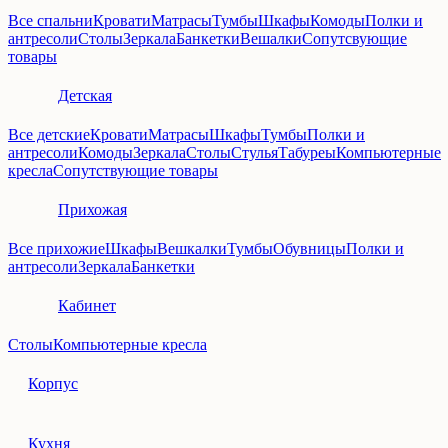
Все спальни
Кровати
Матрасы
Тумбы
Шкафы
Комоды
Полки и
антресоли
Столы
Зеркала
Банкетки
Вешалки
Сопутсвующие
товары
Детская
Все детские
Кровати
Матрасы
Шкафы
Тумбы
Полки и
антресоли
Комоды
Зеркала
Столы
Стулья
Табуреы
Компьютерные
кресла
Сопутствующие товары
Прихожая
Все прихожие
Шкафы
Вешкалки
Тумбы
Обувницы
Полки и
антресоли
Зеркала
Банкетки
Кабинет
Столы
Компьютерные кресла
Корпус
Кухня