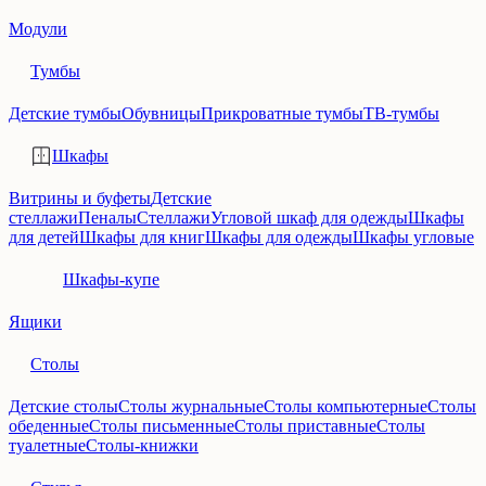
Модули
Тумбы
Детские тумбы
Обувницы
Прикроватные тумбы
ТВ-тумбы
Шкафы
Витрины и буфеты
Детские
стеллажи
Пеналы
Стеллажи
Угловой шкаф для одежды
Шкафы
для детей
Шкафы для книг
Шкафы для одежды
Шкафы угловые
Шкафы-купе
Ящики
Столы
Детские столы
Столы журнальные
Столы компьютерные
Столы
обеденные
Столы письменные
Столы приставные
Столы
туалетные
Столы-книжки