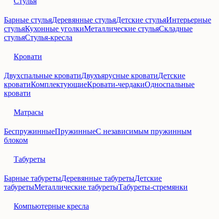
Стулья
Барные стулья
Деревянные стулья
Детские стулья
Интерьерные
стулья
Кухонные уголки
Металлические стулья
Складные
стулья
Стулья-кресла
Кровати
Двухспальные кровати
Двухъярусные кровати
Детские
кровати
Комплектующие
Кровати-чердаки
Односпальные
кровати
Матрасы
Беспружинные
Пружинные
С независимым пружинным
блоком
Табуреты
Барные табуреты
Деревянные табуреты
Детские
табуреты
Металлические табуреты
Табуреты-стремянки
Компьютерные кресла