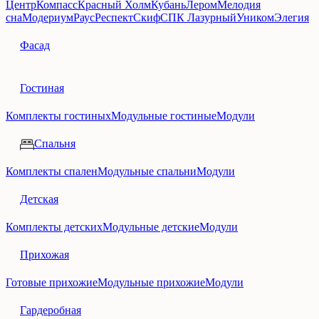
Центр
Компасс
Красный Холм
Кубань
Лером
Мелодия
сна
Модериум
Раус
Респект
Скиф
СПК Лазурный
Уником
Элегия
Фасад
Гостиная
Комплекты гостиных
Модульные гостиные
Модули
Спальня
Комплекты спален
Модульные спальни
Модули
Детская
Комплекты детских
Модульные детские
Модули
Прихожая
Готовые прихожие
Модульные прихожие
Модули
Гардеробная