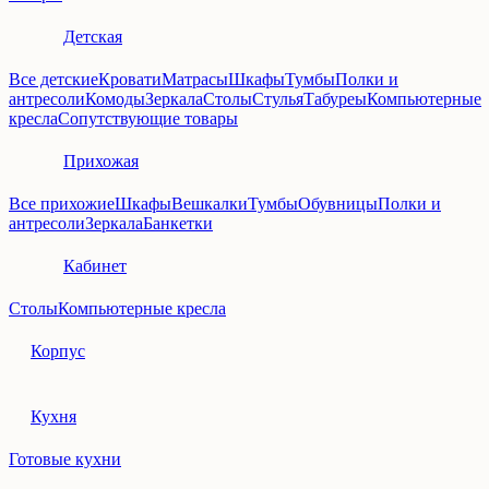
Детская
Все детские
Кровати
Матрасы
Шкафы
Тумбы
Полки и
антресоли
Комоды
Зеркала
Столы
Стулья
Табуреы
Компьютерные
кресла
Сопутствующие товары
Прихожая
Все прихожие
Шкафы
Вешкалки
Тумбы
Обувницы
Полки и
антресоли
Зеркала
Банкетки
Кабинет
Столы
Компьютерные кресла
Корпус
Кухня
Готовые кухни