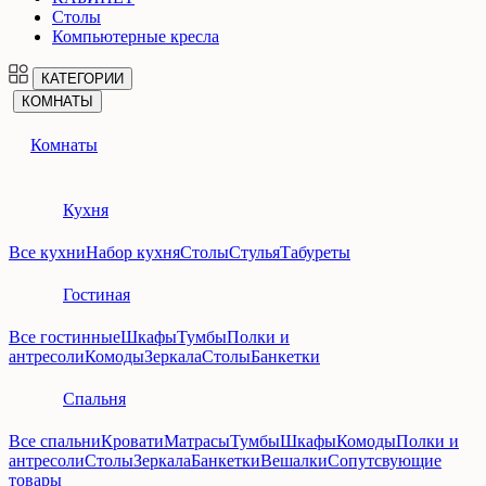
Столы
Компьютерные кресла
КАТЕГОРИИ
КОМНАТЫ
Комнаты
Кухня
Все кухни
Набор кухня
Столы
Стулья
Табуреты
Гостиная
Все гостинные
Шкафы
Тумбы
Полки и
антресоли
Комоды
Зеркала
Столы
Банкетки
Спальня
Все спальни
Кровати
Матрасы
Тумбы
Шкафы
Комоды
Полки и
антресоли
Столы
Зеркала
Банкетки
Вешалки
Сопутсвующие
товары