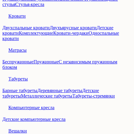
стулья
Стулья-кресла
Кровати
Двухспальные кровати
Двухъярусные кровати
Детские
кровати
Комплектующие
Кровати-чердаки
Односпальные
кровати
Матрасы
Беспружинные
Пружинные
С независимым пружинным
блоком
Табуреты
Барные табуреты
Деревянные табуреты
Детские
табуреты
Металлические табуреты
Табуреты-стремянки
Компьютерные кресла
Детские компьютерные кресла
Вешалки