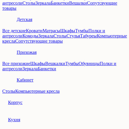
антресоли
Столы
Зеркала
Банкетки
Вешалки
Сопутсвующие
товары
Детская
Все детские
Кровати
Матрасы
Шкафы
Тумбы
Полки и
антресоли
Комоды
Зеркала
Столы
Стулья
Табуреы
Компьютерные
кресла
Сопутствующие товары
Прихожая
Все прихожие
Шкафы
Вешкалки
Тумбы
Обувницы
Полки и
антресоли
Зеркала
Банкетки
Кабинет
Столы
Компьютерные кресла
Корпус
Кухня