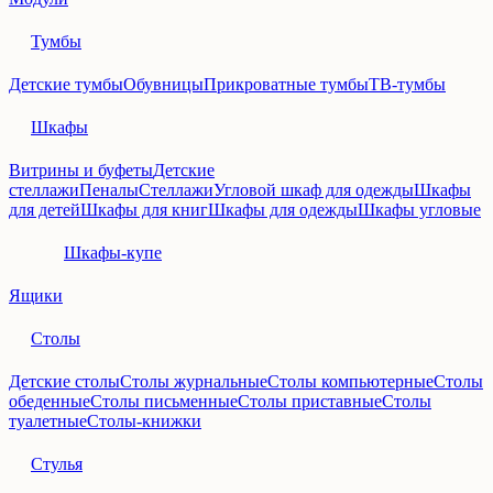
Тумбы
Детские тумбы
Обувницы
Прикроватные тумбы
ТВ-тумбы
Шкафы
Витрины и буфеты
Детские
стеллажи
Пеналы
Стеллажи
Угловой шкаф для одежды
Шкафы
для детей
Шкафы для книг
Шкафы для одежды
Шкафы угловые
Шкафы-купе
Ящики
Столы
Детские столы
Столы журнальные
Столы компьютерные
Столы
обеденные
Столы письменные
Столы приставные
Столы
туалетные
Столы-книжки
Стулья