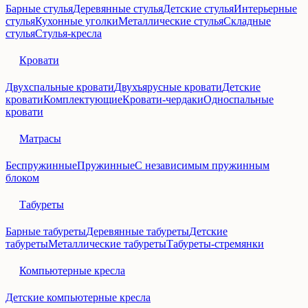
Барные стулья
Деревянные стулья
Детские стулья
Интерьерные
стулья
Кухонные уголки
Металлические стулья
Складные
стулья
Стулья-кресла
Кровати
Двухспальные кровати
Двухъярусные кровати
Детские
кровати
Комплектующие
Кровати-чердаки
Односпальные
кровати
Матрасы
Беспружинные
Пружинные
С независимым пружинным
блоком
Табуреты
Барные табуреты
Деревянные табуреты
Детские
табуреты
Металлические табуреты
Табуреты-стремянки
Компьютерные кресла
Детские компьютерные кресла