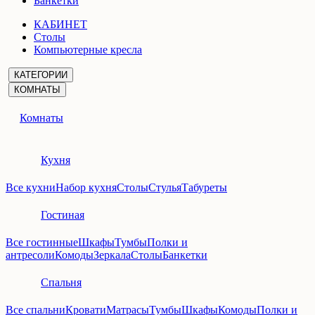
Банкетки
КАБИНЕТ
Столы
Компьютерные кресла
КАТЕГОРИИ
КОМНАТЫ
Комнаты
Кухня
Все кухни
Набор кухня
Столы
Стулья
Табуреты
Гостиная
Все гостинные
Шкафы
Тумбы
Полки и
антресоли
Комоды
Зеркала
Столы
Банкетки
Спальня
Все спальни
Кровати
Матрасы
Тумбы
Шкафы
Комоды
Полки и