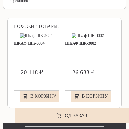
и установки
ПОХОЖИЕ ТОВАРЫ:
ШКАФ ШК-3034
ШКАФ ШК-3002
ШКАФ
     20 118 ₽           
     26 633 ₽           
     20 790 ₽           
В КОРЗИНУ
В КОРЗИНУ
ЕСТЬ ВОПРОС? МЫ ОТВЕТИМ!
ПОД ЗАКАЗ