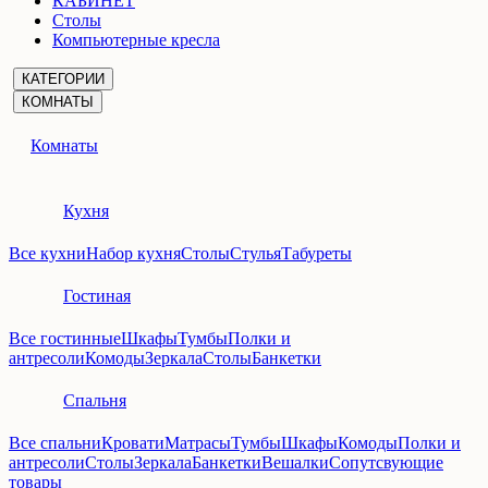
КАБИНЕТ
Столы
Компьютерные кресла
КАТЕГОРИИ
КОМНАТЫ
Комнаты
Кухня
Все кухни
Набор кухня
Столы
Стулья
Табуреты
Гостиная
Все гостинные
Шкафы
Тумбы
Полки и
антресоли
Комоды
Зеркала
Столы
Банкетки
Спальня
Все спальни
Кровати
Матрасы
Тумбы
Шкафы
Комоды
Полки и
антресоли
Столы
Зеркала
Банкетки
Вешалки
Сопутсвующие
товары