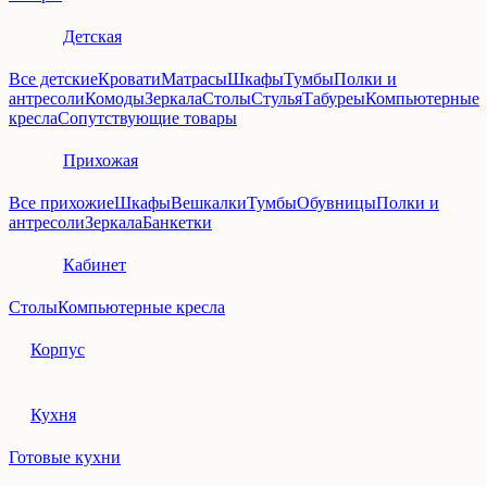
Детская
Все детские
Кровати
Матрасы
Шкафы
Тумбы
Полки и
антресоли
Комоды
Зеркала
Столы
Стулья
Табуреы
Компьютерные
кресла
Сопутствующие товары
Прихожая
Все прихожие
Шкафы
Вешкалки
Тумбы
Обувницы
Полки и
антресоли
Зеркала
Банкетки
Кабинет
Столы
Компьютерные кресла
Корпус
Кухня
Готовые кухни