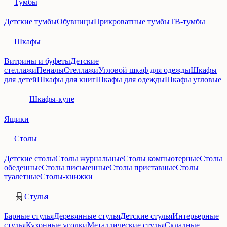
Тумбы
Детские тумбы
Обувницы
Прикроватные тумбы
ТВ-тумбы
Шкафы
Витрины и буфеты
Детские
стеллажи
Пеналы
Стеллажи
Угловой шкаф для одежды
Шкафы
для детей
Шкафы для книг
Шкафы для одежды
Шкафы угловые
Шкафы-купе
Ящики
Столы
Детские столы
Столы журнальные
Столы компьютерные
Столы
обеденные
Столы письменные
Столы приставные
Столы
туалетные
Столы-книжки
Стулья
Барные стулья
Деревянные стулья
Детские стулья
Интерьерные
стулья
Кухонные уголки
Металлические стулья
Складные