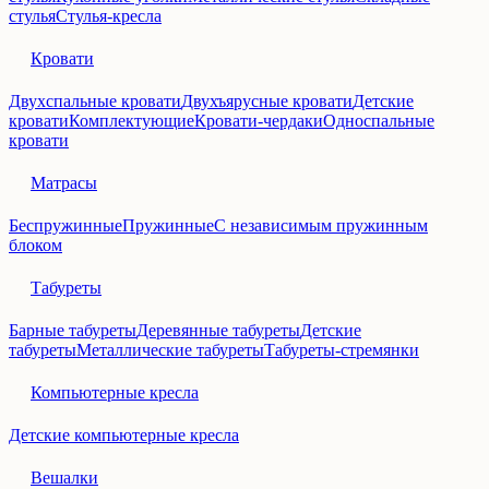
стулья
Стулья-кресла
Кровати
Двухспальные кровати
Двухъярусные кровати
Детские
кровати
Комплектующие
Кровати-чердаки
Односпальные
кровати
Матрасы
Беспружинные
Пружинные
С независимым пружинным
блоком
Табуреты
Барные табуреты
Деревянные табуреты
Детские
табуреты
Металлические табуреты
Табуреты-стремянки
Компьютерные кресла
Детские компьютерные кресла
Вешалки