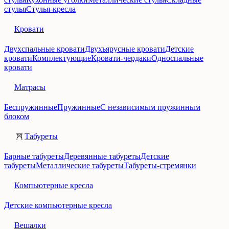
стулья
Стулья-кресла
Кровати
Двухспальные кровати
Двухъярусные кровати
Детские
кровати
Комплектующие
Кровати-чердаки
Односпальные
кровати
Матрасы
Беспружинные
Пружинные
С независимым пружинным
блоком
Табуреты
Барные табуреты
Деревянные табуреты
Детские
табуреты
Металлические табуреты
Табуреты-стремянки
Компьютерные кресла
Детские компьютерные кресла
Вешалки