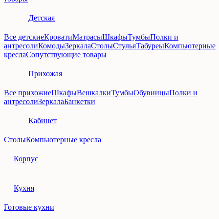
Детская
Все детские
Кровати
Матрасы
Шкафы
Тумбы
Полки и
антресоли
Комоды
Зеркала
Столы
Стулья
Табуреы
Компьютерные
кресла
Сопутствующие товары
Прихожая
Все прихожие
Шкафы
Вешкалки
Тумбы
Обувницы
Полки и
антресоли
Зеркала
Банкетки
Кабинет
Столы
Компьютерные кресла
Корпус
Кухня
Готовые кухни