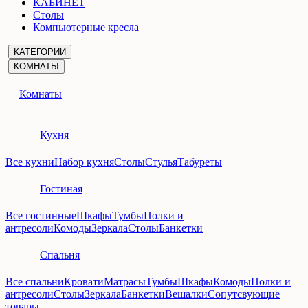
КАБИНЕТ
Столы
Компьютерные кресла
КАТЕГОРИИ
КОМНАТЫ
Комнаты
Кухня
Все кухни
Набор кухня
Столы
Стулья
Табуреты
Гостиная
Все гостинные
Шкафы
Тумбы
Полки и
антресоли
Комоды
Зеркала
Столы
Банкетки
Спальня
Все спальни
Кровати
Матрасы
Тумбы
Шкафы
Комоды
Полки и
антресоли
Столы
Зеркала
Банкетки
Вешалки
Сопутсвующие
товары