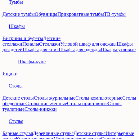
Тумбы
Детские тумбы
Обувницы
Прикроватные тумбы
ТВ-тумбы
Шкафы
Витрины и буфеты
Детские
стеллажи
Пеналы
Стеллажи
Угловой шкаф для одежды
Шкафы
для детей
Шкафы для книг
Шкафы для одежды
Шкафы угловые
Шкафы-купе
Ящики
Столы
Детские столы
Столы журнальные
Столы компьютерные
Столы
обеденные
Столы письменные
Столы приставные
Столы
туалетные
Столы-книжки
Стулья
Барные стулья
Деревянные стулья
Детские стулья
Интерьерные
стулья
Кухонные уголки
Металлические стулья
Складные