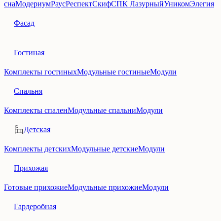
сна
Модериум
Раус
Респект
Скиф
СПК Лазурный
Уником
Элегия
Фасад
Гостиная
Комплекты гостиных
Модульные гостиные
Модули
Спальня
Комплекты спален
Модульные спальни
Модули
Детская
Комплекты детских
Модульные детские
Модули
Прихожая
Готовые прихожие
Модульные прихожие
Модули
Гардеробная