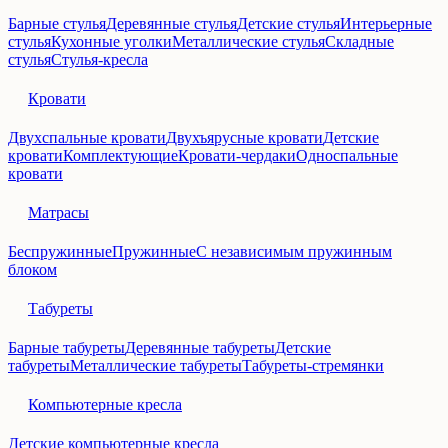
Барные стулья
Деревянные стулья
Детские стулья
Интерьерные
стулья
Кухонные уголки
Металлические стулья
Складные
стулья
Стулья-кресла
Кровати
Двухспальные кровати
Двухъярусные кровати
Детские
кровати
Комплектующие
Кровати-чердаки
Односпальные
кровати
Матрасы
Беспружинные
Пружинные
С независимым пружинным
блоком
Табуреты
Барные табуреты
Деревянные табуреты
Детские
табуреты
Металлические табуреты
Табуреты-стремянки
Компьютерные кресла
Детские компьютерные кресла