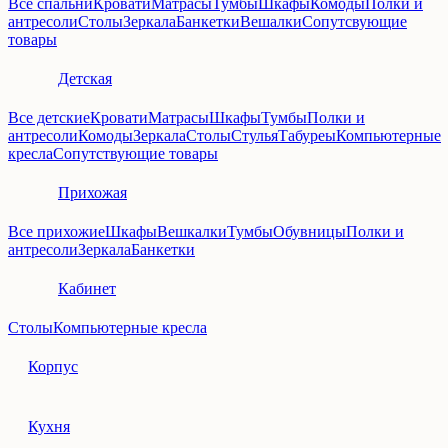
Все спальни
Кровати
Матрасы
Тумбы
Шкафы
Комоды
Полки и
антресоли
Столы
Зеркала
Банкетки
Вешалки
Сопутсвующие
товары
Детская
Все детские
Кровати
Матрасы
Шкафы
Тумбы
Полки и
антресоли
Комоды
Зеркала
Столы
Стулья
Табуреы
Компьютерные
кресла
Сопутствующие товары
Прихожая
Все прихожие
Шкафы
Вешкалки
Тумбы
Обувницы
Полки и
антресоли
Зеркала
Банкетки
Кабинет
Столы
Компьютерные кресла
Корпус
Кухня