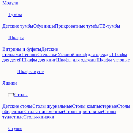
Модули
Тумбы
Детские тумбы
Обувницы
Прикроватные тумбы
ТВ-тумбы
Шкафы
Витрины и буфеты
Детские
стеллажи
Пеналы
Стеллажи
Угловой шкаф для одежды
Шкафы
для детей
Шкафы для книг
Шкафы для одежды
Шкафы угловые
Шкафы-купе
Ящики
Столы
Детские столы
Столы журнальные
Столы компьютерные
Столы
обеденные
Столы письменные
Столы приставные
Столы
туалетные
Столы-книжки
Стулья