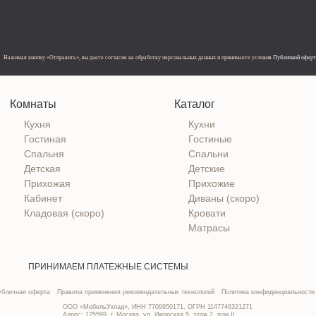
Нажимая кнопку «Отправить», вы даете согласие на обработку персональных данных и принимаете условия
Публичной офер
Комнаты
Каталог
Кухня
Кухни
Гостиная
Гостиные
Спальня
Спальни
Детская
Детские
Прихожая
Прихожие
Кабинет
Диваны (скоро)
Кладовая (скоро)
Кровати
Матрасы
ПРИНИМАЕМ ПЛАТЕЖНЫЕ СИСТЕМЫ
убличная оферта
Правила применения рекомендательных технологий
Политика конфиденциальности
ООО «МебельУклад», ИНН 7709950171, ОГРН 1147746321271
Адрес: 125599, г. Москва, ул. Ижорская 5, этаж 2, пом.II,