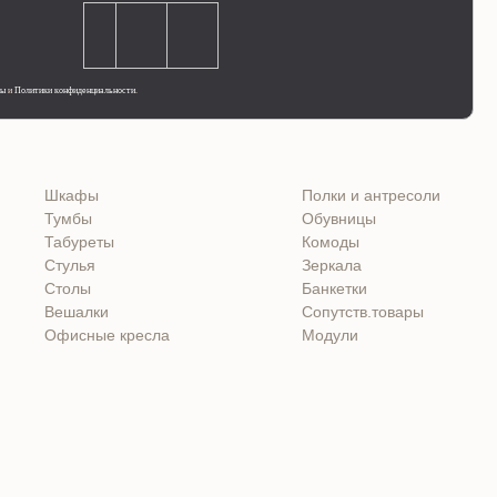
ты
и
Политики конфиденциальности
.
Шкафы
Полки и антресоли
Тумбы
Обувницы
Табуреты
Комоды
Стулья
Зеркала
Столы
Банкетки
Вешалки
Сопутств.товары
Офисные кресла
Модули