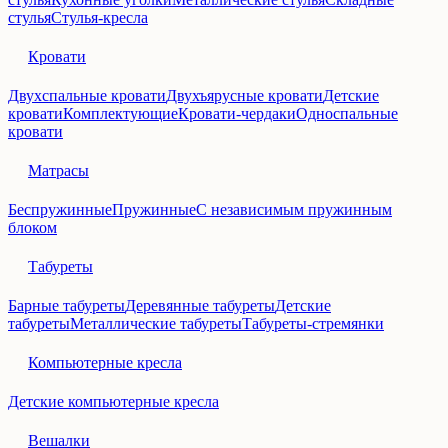
стулья
Стулья-кресла
Кровати
Двухспальные кровати
Двухъярусные кровати
Детские
кровати
Комплектующие
Кровати-чердаки
Односпальные
кровати
Матрасы
Беспружинные
Пружинные
С независимым пружинным
блоком
Табуреты
Барные табуреты
Деревянные табуреты
Детские
табуреты
Металлические табуреты
Табуреты-стремянки
Компьютерные кресла
Детские компьютерные кресла
Вешалки