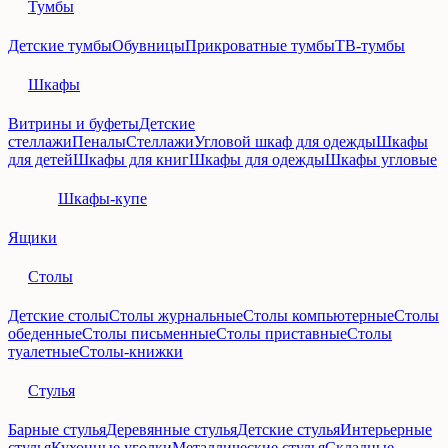
Тумбы
Детские тумбы
Обувницы
Прикроватные тумбы
ТВ-тумбы
Шкафы
Витрины и буфеты
Детские
стеллажи
Пеналы
Стеллажи
Угловой шкаф для одежды
Шкафы
для детей
Шкафы для книг
Шкафы для одежды
Шкафы угловые
Шкафы-купе
Ящики
Столы
Детские столы
Столы журнальные
Столы компьютерные
Столы
обеденные
Столы письменные
Столы приставные
Столы
туалетные
Столы-книжки
Стулья
Барные стулья
Деревянные стулья
Детские стулья
Интерьерные
стулья
Кухонные уголки
Металлические стулья
Складные