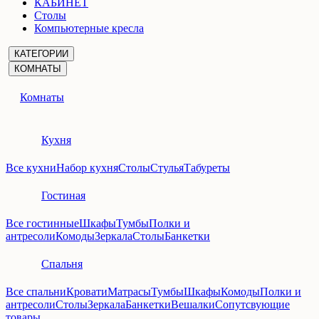
КАБИНЕТ
Столы
Компьютерные кресла
КАТЕГОРИИ
КОМНАТЫ
Комнаты
Кухня
Все кухни
Набор кухня
Столы
Стулья
Табуреты
Гостиная
Все гостинные
Шкафы
Тумбы
Полки и
антресоли
Комоды
Зеркала
Столы
Банкетки
Спальня
Все спальни
Кровати
Матрасы
Тумбы
Шкафы
Комоды
Полки и
антресоли
Столы
Зеркала
Банкетки
Вешалки
Сопутсвующие
товары