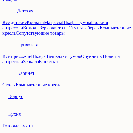
Детская
Все детские
Кровати
Матрасы
Шкафы
Тумбы
Полки и
антресоли
Комоды
Зеркала
Столы
Стулья
Табуреы
Компьютерные
кресла
Сопутствующие товары
Прихожая
Все прихожие
Шкафы
Вешкалки
Тумбы
Обувницы
Полки и
антресоли
Зеркала
Банкетки
Кабинет
Столы
Компьютерные кресла
Корпус
Кухня
Готовые кухни