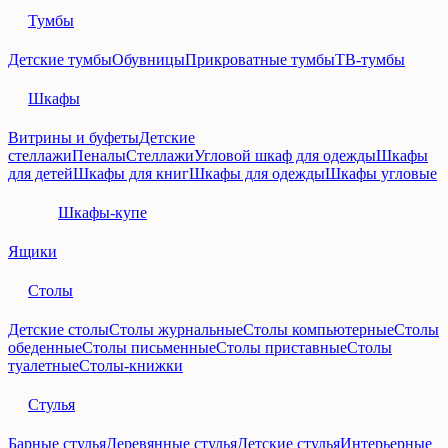
Тумбы
Детские тумбы
Обувницы
Прикроватные тумбы
ТВ-тумбы
Шкафы
Витрины и буфеты
Детские
стеллажи
Пеналы
Стеллажи
Угловой шкаф для одежды
Шкафы
для детей
Шкафы для книг
Шкафы для одежды
Шкафы угловые
Шкафы-купе
Ящики
Столы
Детские столы
Столы журнальные
Столы компьютерные
Столы
обеденные
Столы письменные
Столы приставные
Столы
туалетные
Столы-книжки
Стулья
Барные стулья
Деревянные стулья
Детские стулья
Интерьерные