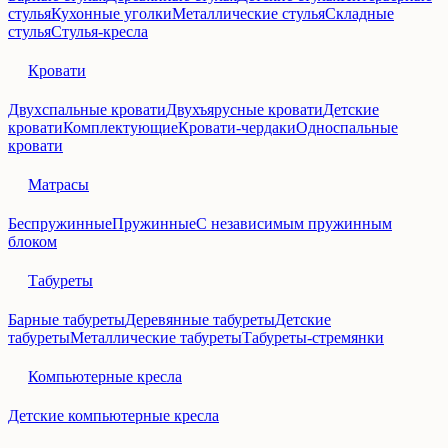
стулья
Кухонные уголки
Металлические стулья
Складные
стулья
Стулья-кресла
Кровати
Двухспальные кровати
Двухъярусные кровати
Детские
кровати
Комплектующие
Кровати-чердаки
Односпальные
кровати
Матрасы
Беспружинные
Пружинные
С независимым пружинным
блоком
Табуреты
Барные табуреты
Деревянные табуреты
Детские
табуреты
Металлические табуреты
Табуреты-стремянки
Компьютерные кресла
Детские компьютерные кресла