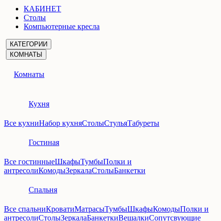
КАБИНЕТ
Столы
Компьютерные кресла
КАТЕГОРИИ
КОМНАТЫ
Комнаты
Кухня
Все кухни
Набор кухня
Столы
Стулья
Табуреты
Гостиная
Все гостинные
Шкафы
Тумбы
Полки и
антресоли
Комоды
Зеркала
Столы
Банкетки
Спальня
Все спальни
Кровати
Матрасы
Тумбы
Шкафы
Комоды
Полки и
антресоли
Столы
Зеркала
Банкетки
Вешалки
Сопутсвующие