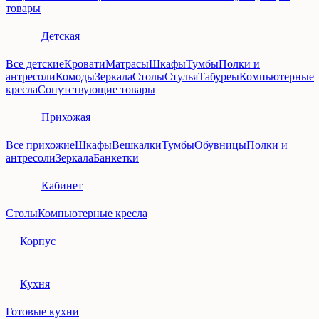
товары
Детская
Все детские
Кровати
Матрасы
Шкафы
Тумбы
Полки и
антресоли
Комоды
Зеркала
Столы
Стулья
Табуреы
Компьютерные
кресла
Сопутствующие товары
Прихожая
Все прихожие
Шкафы
Вешкалки
Тумбы
Обувницы
Полки и
антресоли
Зеркала
Банкетки
Кабинет
Столы
Компьютерные кресла
Корпус
Кухня
Готовые кухни