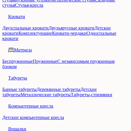
стулья
Стулья-кресла
Кровати
Двухспальные кровати
Двухъярусные кровати
Детские
кровати
Комплектующие
Кровати-чердаки
Односпальные
кровати
Матрасы
Беспружинные
Пружинные
С независимым пружинным
блоком
Табуреты
Барные табуреты
Деревянные табуреты
Детские
табуреты
Металлические табуреты
Табуреты-стремянки
Компьютерные кресла
Детские компьютерные кресла
Вешалки