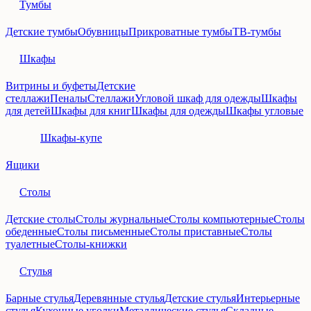
Тумбы
Детские тумбы
Обувницы
Прикроватные тумбы
ТВ-тумбы
Шкафы
Витрины и буфеты
Детские
стеллажи
Пеналы
Стеллажи
Угловой шкаф для одежды
Шкафы
для детей
Шкафы для книг
Шкафы для одежды
Шкафы угловые
Шкафы-купе
Ящики
Столы
Детские столы
Столы журнальные
Столы компьютерные
Столы
обеденные
Столы письменные
Столы приставные
Столы
туалетные
Столы-книжки
Стулья
Барные стулья
Деревянные стулья
Детские стулья
Интерьерные
стулья
Кухонные уголки
Металлические стулья
Складные