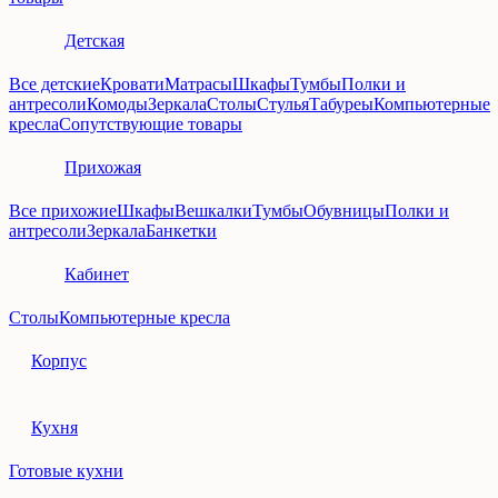
Детская
Все детские
Кровати
Матрасы
Шкафы
Тумбы
Полки и
антресоли
Комоды
Зеркала
Столы
Стулья
Табуреы
Компьютерные
кресла
Сопутствующие товары
Прихожая
Все прихожие
Шкафы
Вешкалки
Тумбы
Обувницы
Полки и
антресоли
Зеркала
Банкетки
Кабинет
Столы
Компьютерные кресла
Корпус
Кухня
Готовые кухни