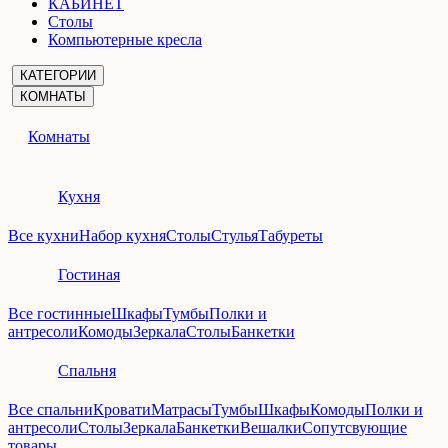
КАБИНЕТ
Столы
Компьютерные кресла
КАТЕГОРИИ
КОМНАТЫ
Комнаты
Кухня
Все кухни
Набор кухня
Столы
Стулья
Табуреты
Гостиная
Все гостинные
Шкафы
Тумбы
Полки и
антресоли
Комоды
Зеркала
Столы
Банкетки
Спальня
Все спальни
Кровати
Матрасы
Тумбы
Шкафы
Комоды
Полки и
антресоли
Столы
Зеркала
Банкетки
Вешалки
Сопутсвующие
товары