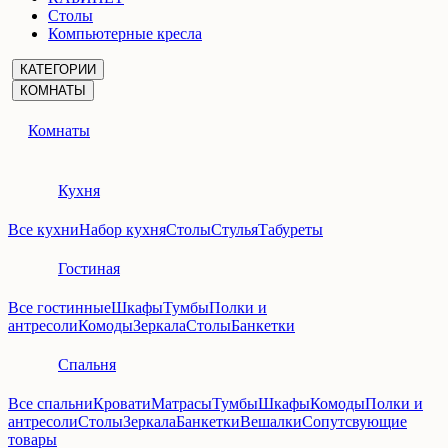
Столы
Компьютерные кресла
КАТЕГОРИИ
КОМНАТЫ
Комнаты
Кухня
Все кухни
Набор кухня
Столы
Стулья
Табуреты
Гостиная
Все гостинные
Шкафы
Тумбы
Полки и
антресоли
Комоды
Зеркала
Столы
Банкетки
Спальня
Все спальни
Кровати
Матрасы
Тумбы
Шкафы
Комоды
Полки и
антресоли
Столы
Зеркала
Банкетки
Вешалки
Сопутсвующие
товары