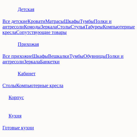
Детская
Все детские
Кровати
Матрасы
Шкафы
Тумбы
Полки и
антресоли
Комоды
Зеркала
Столы
Стулья
Табуреы
Компьютерные
кресла
Сопутствующие товары
Прихожая
Все прихожие
Шкафы
Вешкалки
Тумбы
Обувницы
Полки и
антресоли
Зеркала
Банкетки
Кабинет
Столы
Компьютерные кресла
Корпус
Кухня
Готовые кухни