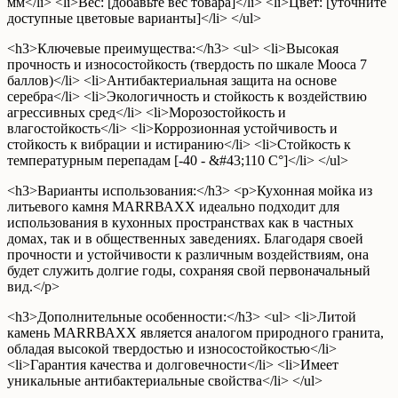
мм</li> <li>Вес: [добавьте вес товара]</li> <li>Цвет: [уточните
доступные цветовые варианты]</li> </ul>
<h3>Ключевые преимущества:</h3> <ul> <li>Высокая
прочность и износостойкость (твердость по шкале Мооса 7
баллов)</li> <li>Антибактериальная защита на основе
серебра</li> <li>Экологичность и стойкость к воздействию
агрессивных сред</li> <li>Морозостойкость и
влагостойкость</li> <li>Коррозионная устойчивость и
стойкость к вибрации и истиранию</li> <li>Стойкость к
температурным перепадам [-40 - &#43;110 С°]</li> </ul>
<h3>Варианты использования:</h3> <p>Кухонная мойка из
литьевого камня МАRRВАХХ идеально подходит для
использования в кухонных пространствах как в частных
домах, так и в общественных заведениях. Благодаря своей
прочности и устойчивости к различным воздействиям, она
будет служить долгие годы, сохраняя свой первоначальный
вид.</p>
<h3>Дополнительные особенности:</h3> <ul> <li>Литой
камень МАRRВАХХ является аналогом природного гранита,
обладая высокой твердостью и износостойкостью</li>
<li>Гарантия качества и долговечности</li> <li>Имеет
уникальные антибактериальные свойства</li> </ul>