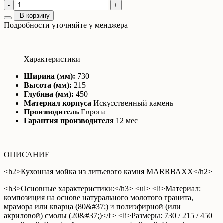
-
+
В корзину
Подробности уточняйте у менджера
Характеристики
Ширина (мм):
730
Высота (мм):
215
Глубина (мм):
450
Материал корпуса
Искусственный камень
Производитель
Европа
Гарантия производителя
12 мес
ОПИСАНИЕ
<h2>Кухонная мойка из литьевого камня МАRRВАХХ</h2>
<h3>Основные характеристики:</h3> <ul> <li>Материал:
композиция на основе натурального молотого гранита,
мрамора или кварца (80&#37;) и полиэфирной (или
акриловой) смолы (20&#37;)</li> <li>Размеры: 730 / 215 / 450