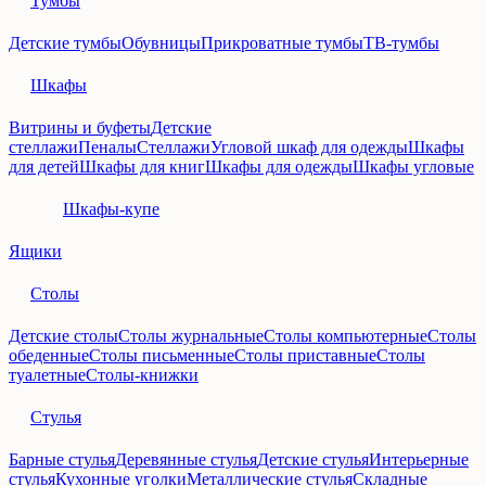
Тумбы
Детские тумбы
Обувницы
Прикроватные тумбы
ТВ-тумбы
Шкафы
Витрины и буфеты
Детские
стеллажи
Пеналы
Стеллажи
Угловой шкаф для одежды
Шкафы
для детей
Шкафы для книг
Шкафы для одежды
Шкафы угловые
Шкафы-купе
Ящики
Столы
Детские столы
Столы журнальные
Столы компьютерные
Столы
обеденные
Столы письменные
Столы приставные
Столы
туалетные
Столы-книжки
Стулья
Барные стулья
Деревянные стулья
Детские стулья
Интерьерные
стулья
Кухонные уголки
Металлические стулья
Складные