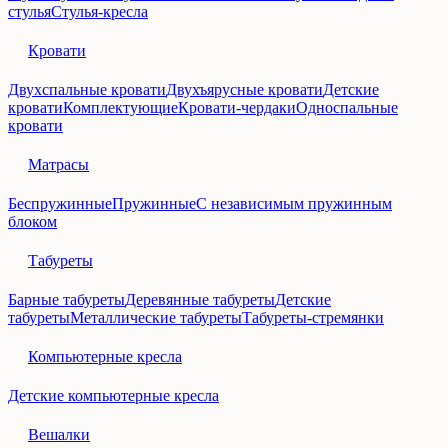
стулья
Стулья-кресла
Кровати
Двухспальные кровати
Двухъярусные кровати
Детские
кровати
Комплектующие
Кровати-чердаки
Односпальные
кровати
Матрасы
Беспружинные
Пружинные
С независимым пружинным
блоком
Табуреты
Барные табуреты
Деревянные табуреты
Детские
табуреты
Металлические табуреты
Табуреты-стремянки
Компьютерные кресла
Детские компьютерные кресла
Вешалки