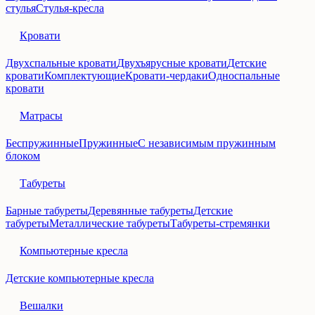
стулья
Стулья-кресла
Кровати
Двухспальные кровати
Двухъярусные кровати
Детские
кровати
Комплектующие
Кровати-чердаки
Односпальные
кровати
Матрасы
Беспружинные
Пружинные
С независимым пружинным
блоком
Табуреты
Барные табуреты
Деревянные табуреты
Детские
табуреты
Металлические табуреты
Табуреты-стремянки
Компьютерные кресла
Детские компьютерные кресла
Вешалки