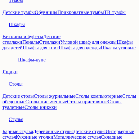
Тумбы
Детские тумбы
Обувницы
Прикроватные тумбы
ТВ-тумбы
Шкафы
Витрины и буфеты
Детские
стеллажи
Пеналы
Стеллажи
Угловой шкаф для одежды
Шкафы
для детей
Шкафы для книг
Шкафы для одежды
Шкафы угловые
Шкафы-купе
Ящики
Столы
Детские столы
Столы журнальные
Столы компьютерные
Столы
обеденные
Столы письменные
Столы приставные
Столы
туалетные
Столы-книжки
Стулья
Барные стулья
Деревянные стулья
Детские стулья
Интерьерные
стулья
Кухонные уголки
Металлические стулья
Складные