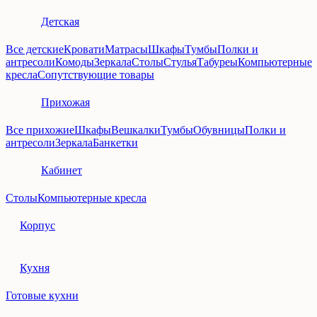
Детская
Все детские
Кровати
Матрасы
Шкафы
Тумбы
Полки и
антресоли
Комоды
Зеркала
Столы
Стулья
Табуреы
Компьютерные
кресла
Сопутствующие товары
Прихожая
Все прихожие
Шкафы
Вешкалки
Тумбы
Обувницы
Полки и
антресоли
Зеркала
Банкетки
Кабинет
Столы
Компьютерные кресла
Корпус
Кухня
Готовые кухни