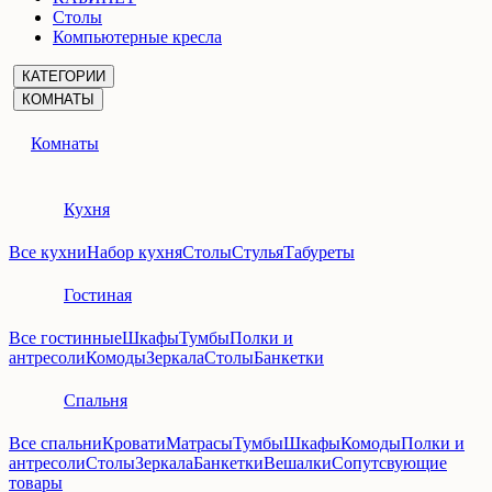
Столы
Компьютерные кресла
КАТЕГОРИИ
КОМНАТЫ
Комнаты
Кухня
Все кухни
Набор кухня
Столы
Стулья
Табуреты
Гостиная
Все гостинные
Шкафы
Тумбы
Полки и
антресоли
Комоды
Зеркала
Столы
Банкетки
Спальня
Все спальни
Кровати
Матрасы
Тумбы
Шкафы
Комоды
Полки и
антресоли
Столы
Зеркала
Банкетки
Вешалки
Сопутсвующие
товары