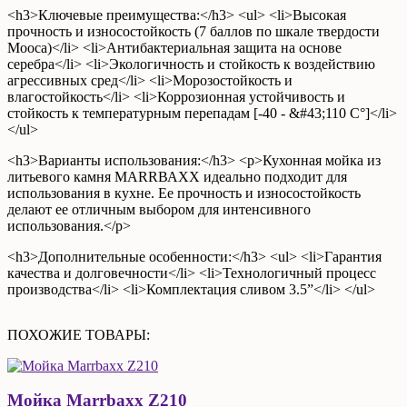
<h3>Ключевые преимущества:</h3> <ul> <li>Высокая
прочность и износостойкость (7 баллов по шкале твердости
Мооса)</li> <li>Антибактериальная защита на основе
серебра</li> <li>Экологичность и стойкость к воздействию
агрессивных сред</li> <li>Морозостойкость и
влагостойкость</li> <li>Коррозионная устойчивость и
стойкость к температурным перепадам [-40 - &#43;110 С°]</li>
</ul>
<h3>Варианты использования:</h3> <p>Кухонная мойка из
литьевого камня МАRRВАХХ идеально подходит для
использования в кухне. Ее прочность и износостойкость
делают ее отличным выбором для интенсивного
использования.</p>
<h3>Дополнительные особенности:</h3> <ul> <li>Гарантия
качества и долговечности</li> <li>Технологичный процесс
производства</li> <li>Комплектация сливом 3.5”</li> </ul>
ПОХОЖИЕ ТОВАРЫ:
Мойка Marrbaxx Z210