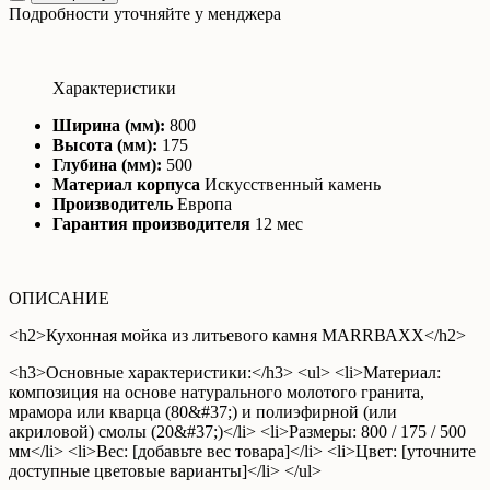
Подробности уточняйте у менджера
Характеристики
Ширина (мм):
800
Высота (мм):
175
Глубина (мм):
500
Материал корпуса
Искусственный камень
Производитель
Европа
Гарантия производителя
12 мес
ОПИСАНИЕ
<h2>Кухонная мойка из литьевого камня МАRRВАХХ</h2>
<h3>Основные характеристики:</h3> <ul> <li>Материал:
композиция на основе натурального молотого гранита,
мрамора или кварца (80&#37;) и полиэфирной (или
акриловой) смолы (20&#37;)</li> <li>Размеры: 800 / 175 / 500
мм</li> <li>Вес: [добавьте вес товара]</li> <li>Цвет: [уточните
доступные цветовые варианты]</li> </ul>