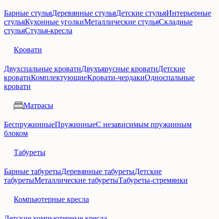
Барные стулья
Деревянные стулья
Детские стулья
Интерьерные
стулья
Кухонные уголки
Металлические стулья
Складные
стулья
Стулья-кресла
Кровати
Двухспальные кровати
Двухъярусные кровати
Детские
кровати
Комплектующие
Кровати-чердаки
Односпальные
кровати
Матрасы
Беспружинные
Пружинные
С независимым пружинным
блоком
Табуреты
Барные табуреты
Деревянные табуреты
Детские
табуреты
Металлические табуреты
Табуреты-стремянки
Компьютерные кресла
Детские компьютерные кресла