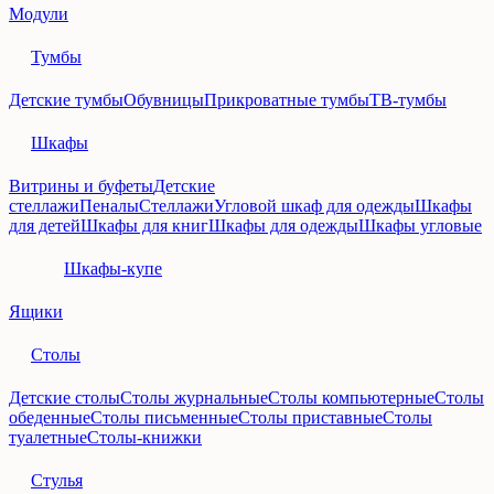
Модули
Тумбы
Детские тумбы
Обувницы
Прикроватные тумбы
ТВ-тумбы
Шкафы
Витрины и буфеты
Детские
стеллажи
Пеналы
Стеллажи
Угловой шкаф для одежды
Шкафы
для детей
Шкафы для книг
Шкафы для одежды
Шкафы угловые
Шкафы-купе
Ящики
Столы
Детские столы
Столы журнальные
Столы компьютерные
Столы
обеденные
Столы письменные
Столы приставные
Столы
туалетные
Столы-книжки
Стулья