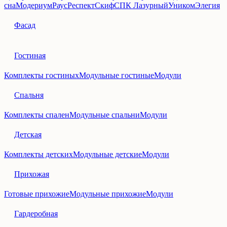
сна
Модериум
Раус
Респект
Скиф
СПК Лазурный
Уником
Элегия
Фасад
Гостиная
Комплекты гостиных
Модульные гостиные
Модули
Спальня
Комплекты спален
Модульные спальни
Модули
Детская
Комплекты детских
Модульные детские
Модули
Прихожая
Готовые прихожие
Модульные прихожие
Модули
Гардеробная