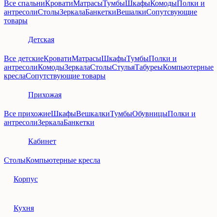
Все спальни
Кровати
Матрасы
Тумбы
Шкафы
Комоды
Полки и
антресоли
Столы
Зеркала
Банкетки
Вешалки
Сопутсвующие
товары
Детская
Все детские
Кровати
Матрасы
Шкафы
Тумбы
Полки и
антресоли
Комоды
Зеркала
Столы
Стулья
Табуреы
Компьютерные
кресла
Сопутствующие товары
Прихожая
Все прихожие
Шкафы
Вешкалки
Тумбы
Обувницы
Полки и
антресоли
Зеркала
Банкетки
Кабинет
Столы
Компьютерные кресла
Корпус
Кухня